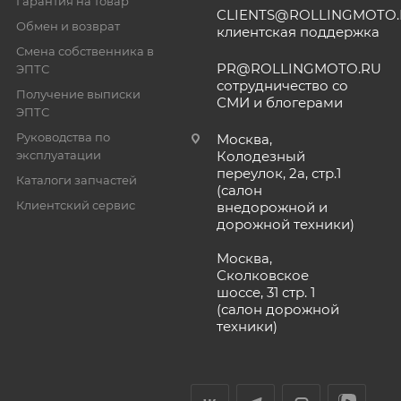
Гарантия на товар
CLIENTS@ROLLINGMOTO
Обмен и возврат
клиентская поддержка
Смена собственника в
PR@ROLLINGMOTO.RU
ЭПТС
сотрудничество со
Получение выписки
СМИ и блогерами
ЭПТС
Руководства по
Москва,
эксплуатации
Колодезный
переулок, 2а, стр.1
Каталоги запчастей
(салон
Клиентский сервис
внедорожной и
дорожной техники)
Москва,
Сколковское
шоссе, 31 стр. 1
(салон дорожной
техники)