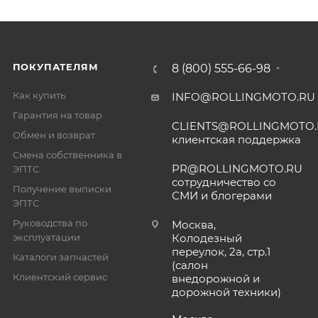
ПОКУПАТЕЛЯМ
8 (800) 555-66-98
Как купить
INFO@ROLLINGMOTO.RU
Гарантия на товар
CLIENTS@ROLLINGMOTO
Обмен и возврат
клиентская поддержка
Смена собственника в
PR@ROLLINGMOTO.RU
ЭПТС
сотрудничество со
Получение выписки
СМИ и блогерами
ЭПТС
Руководства по
Москва,
эксплуатации
Колодезный
переулок, 2а, стр.1
Каталоги запчастей
(салон
Клиентский сервис
внедорожной и
дорожной техники)