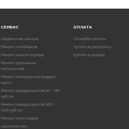
СЕРВИС
ОПЛАТА
Сервисные центры
Способы оплаты
Ремонт питбайков
Купить в рассрочку
Ремонт макси скутера
Купить в кредит
Ремонт дорожных
мотоциклов
Ремонт мотоциклов эндуро/
кросс
Ремонт квадроциклов 50 - 190
куб.см
Ремонт квадроциклов 200 -
400 куб.см
Ремонт снегоходов
Шиномонтаж