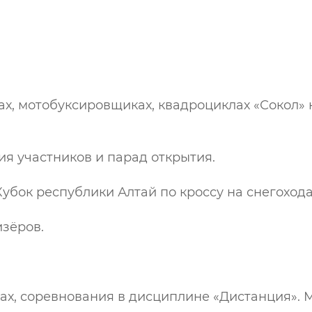
х, мотобуксировщиках, квадроциклах «Сокол» н
ция участников и парад открытия.
и Кубок республики Алтай по кроссу на снегохода
изёров.
ках, соревнования в дисциплине «Дистанция». Ме