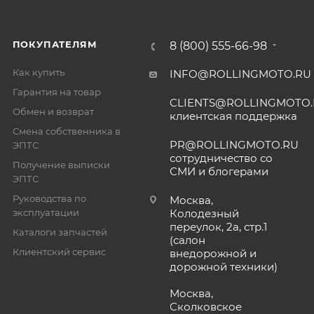
ПОКУПАТЕЛЯМ
8 (800) 555-66-98
Как купить
INFO@ROLLINGMOTO.RU
Гарантия на товар
CLIENTS@ROLLINGMOTO
Обмен и возврат
клиентская поддержка
Смена собственника в
PR@ROLLINGMOTO.RU
ЭПТС
сотрудничество со
Получение выписки
СМИ и блогерами
ЭПТС
Руководства по
Москва,
эксплуатации
Колодезный
переулок, 2а, стр.1
Каталоги запчастей
(салон
Клиентский сервис
внедорожной и
дорожной техники)
Москва,
Сколковское