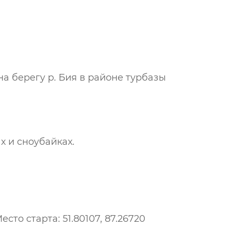
а берегу р. Бия в районе турбазы
х и сноубайках.
сто старта: 51.80107, 87.26720