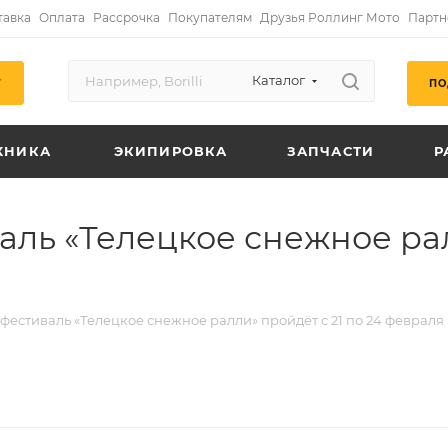
тавка
Оплата
Рассрочка
Покупателям
Друзья Роллинг Мото
Партн
Каталог
ПО
Г
ХНИКА
ЭКИПИРОВКА
ЗАПЧАСТИ
Р
ль «Телецкое снежное ралл
естиваль «Телецкое снежное ралли» пройдёт с 21 по 24 февраля