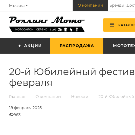
О компании
Москва
Бренды
Дос
КАТАЛО
АКЦИИ
РАСПРОДАЖА
МОТОТЕ
20-й Юбилейный фестива
февраля
—
—
—
Главная
О компании
Новости
20-й Юбилейный ф
18 февраля 2025
963