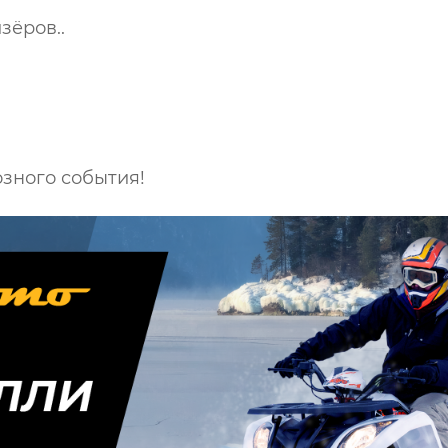
зёров..
озного события!