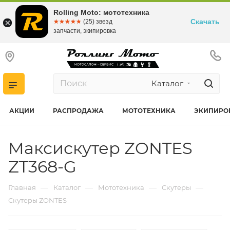
Rolling Moto: мототехника
Скачать
☆☆☆☆☆
★★★★★
(25) звезд
запчасти, экипировка
Каталог
АКЦИИ
РАСПРОДАЖА
МОТОТЕХНИКА
ЭКИПИРО
Максискутер ZONTES
ZT368-G
—
—
—
—
Главная
Каталог
Мототехника
Скутеры
Скутеры ZONTES