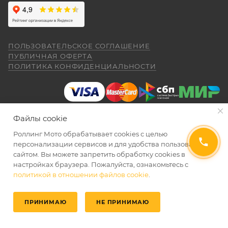
ПОЛЬЗОВАТЕЛЬСКОЕ СОГЛАШЕНИЕ
ПУБЛИЧНАЯ ОФЕРТА
ПОЛИТИКА КОНФИДЕНЦИАЛЬНОСТИ
Файлы cookie
Роллинг Мото обрабатывает сookies с целью
2026 © Интернет-магазин мототехники Роллинг Мото
персонализации сервисов и для удобства пользования
сайтом. Вы можете запретить обработку сookies в
настройках браузера. Пожалуйста, ознакомьтесь с
политикой в отношении файлов cookie
.
ПРИНИМАЮ
НЕ ПРИНИМАЮ
Главная
Избранные
Каталог
Кабинет
Корзина