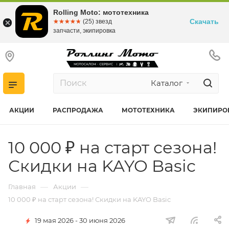
Rolling Moto: мототехника
Скачать
☆☆☆☆☆
★★★★★
(25) звезд
запчасти, экипировка
Каталог
АКЦИИ
РАСПРОДАЖА
МОТОТЕХНИКА
ЭКИПИРО
10 000 ₽ на старт сезона!
Скидки на KAYO Basic
—
—
Главная
Акции
10 000 ₽ на старт сезона! Скидки на KAYO Basic
19 мая 2026 - 30 июня 2026