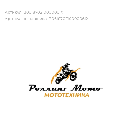
Артикул:
B061870210000061X
Артикул поставщика:
B061870210000061X