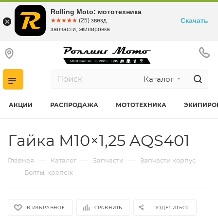
Rolling Moto: мототехника
Скачать
☆☆☆☆☆
★★★★★
(25) звезд
запчасти, экипировка
Каталог
АКЦИИ
РАСПРОДАЖА
МОТОТЕХНИКА
ЭКИПИРО
Гайка M10×1,25 AQS401
—
—
—
Главная
Каталог
Запчасти
Запчасти корпус
—
Болты, крепеж
В ИЗБРАННОЕ
СРАВНИТЬ
ПОДЕЛИТЬСЯ