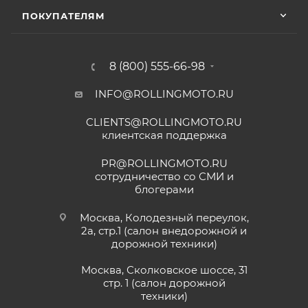
их сервисе ошибся с длинной без проблем
ПОКУПАТЕЛЯМ
поменяли на другую и делал диагностику
Показать больше
горел чек ( в гарантийном сервисе Binelli с
их крутым прибором этого сделать не
Отзыв Яндекс.Карты
смогли ) сделали все быстро и
8 (800) 555-66-98
качественно, спасибо
INFO@ROLLINGMOTO.RU
Анна
CLIENTS@ROLLINGMOTO.RU
25 июня
клиентская поддержка
Приобрели питбайк сыну в данном салон,
все отлично, сын счастлив. Грамотно
PR@ROLLINGMOTO.RU
консультируют, спасибо Матвею, на связи
сотрудничество со СМИ и
онлайн. Заказали нулевое ТО, доставка
блогерами
Показать больше
быстрая, салон рекомендую.
Отзыв Яндекс.Карты
Москва, Колодезный переулок,
2а, стр.1 (салон внедорожной и
дорожной техники)
Vika Lovika
Москва, Сколковское шоссе, 31
стр. 1 (салон дорожной
9 июня
техники)
Хорошее пространство. Если один