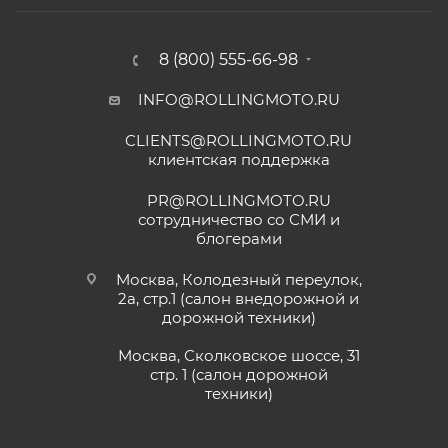
Показать больше
горел чек ( в гарантийном сервисе Binelli с
их крутым прибором этого сделать не
Отзыв Яндекс.Карты
смогли ) сделали все быстро и
8 (800) 555-66-98
качественно, спасибо
INFO@ROLLINGMOTO.RU
Анна
CLIENTS@ROLLINGMOTO.RU
25 июня
клиентская поддержка
Приобрели питбайк сыну в данном салон,
все отлично, сын счастлив. Грамотно
PR@ROLLINGMOTO.RU
консультируют, спасибо Матвею, на связи
сотрудничество со СМИ и
онлайн. Заказали нулевое ТО, доставка
блогерами
Показать больше
быстрая, салон рекомендую.
Отзыв Яндекс.Карты
Москва, Колодезный переулок,
2а, стр.1 (салон внедорожной и
дорожной техники)
Vika Lovika
Москва, Сколковское шоссе, 31
стр. 1 (салон дорожной
9 июня
техники)
Хорошее пространство. Если один
специалист отходит, сразу подхватывает