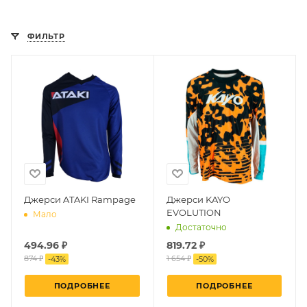
ФИЛЬТР
Джерси ATAKI Rampage
Джерси KAYO
EVOLUTION
Мало
Достаточно
494.96 ₽
819.72 ₽
874 ₽
1 654 ₽
-
43
%
-
50
%
ПОДРОБНЕЕ
ПОДРОБНЕЕ