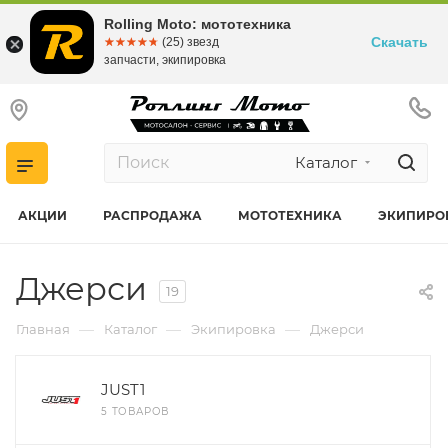
Rolling Moto: мототехника
Скачать
☆☆☆☆☆
★★★★★
(25) звезд
запчасти, экипировка
Каталог
АКЦИИ
РАСПРОДАЖА
МОТОТЕХНИКА
ЭКИПИРО
Джерси
19
—
—
—
Главная
Каталог
Экипировка
Джерси
JUST1
5 ТОВАРОВ