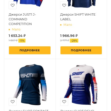
Джерси JUST1 J-
Джерси SHIFT WHITE
COMMAND
LABEL
COMPETITION
Мало
Мало
1 653.24 ₽
1 966.96 ₽
1 867 ₽
2 777 ₽
-
11
%
-
29
%
ПОДРОБНЕЕ
ПОДРОБНЕЕ
Джерси SHOT CONTACT
Джерси SHOT DEVO