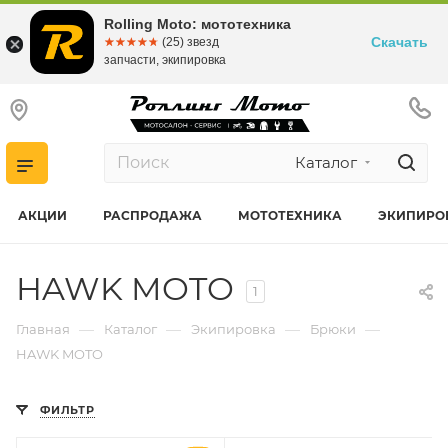
Rolling Moto: мототехника
Скачать
☆☆☆☆☆
★★★★★
(25) звезд
запчасти, экипировка
Каталог
АКЦИИ
РАСПРОДАЖА
МОТОТЕХНИКА
ЭКИПИРО
HAWK MOTO
1
—
—
—
—
Главная
Каталог
Экипировка
Брюки
HAWK MOTO
ФИЛЬТР