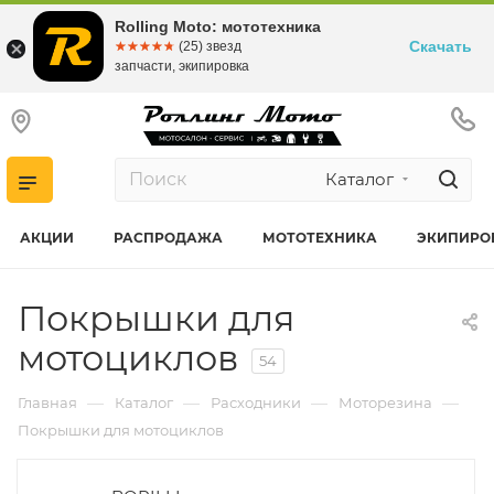
Rolling Moto: мототехника
Скачать
☆☆☆☆☆
★★★★★
(25) звезд
запчасти, экипировка
Каталог
АКЦИИ
РАСПРОДАЖА
МОТОТЕХНИКА
ЭКИПИРО
Покрышки для
мотоциклов
54
—
—
—
—
Главная
Каталог
Расходники
Моторезина
Покрышки для мотоциклов