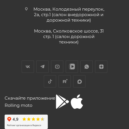
быстрая, салон рекомендую.
Отзыв Яндекс.Карты
Москва, Колодезный переулок,
2а, стр.1 (салон внедорожной и
дорожной техники)
Vika Lovika
Москва, Сколковское шоссе, 31
стр. 1 (салон дорожной
9 июня
техники)
Хорошее пространство. Если один
специалист отходит, сразу подхватывает
другой.
Отзыв Яндекс.Карты
Yngvar Heidelmann
Скачайте приложение
Rolling moto
12 мая
Купил машину 2025 года, движок 172FMM-
5, по информации от производителя -- 250
кубиков. Уже интересно. Под мой рост