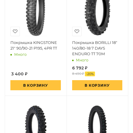
Покрышка KINGSTONE
Покрышка BORILLI 18"
21" 90/90-21 P195, 4PR TT
140/80-18 7 DAYS
ENDURO TT 70M
Много
Много
6 792
₽
3 400
₽
8 490 ₽
-
20
%
В КОРЗИНУ
В КОРЗИНУ