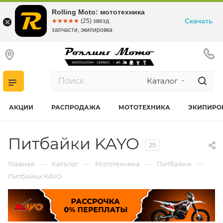
Rolling Moto: мототехника
Скачать
☆☆☆☆☆
★★★★★
(25) звезд
запчасти, экипировка
Каталог
АКЦИИ
РАСПРОДАЖА
МОТОТЕХНИКА
ЭКИПИРО
Питбайки KAYO
25
—
—
—
—
Главная
Каталог
Мототехника
Питбайки
Питбайки KAYO