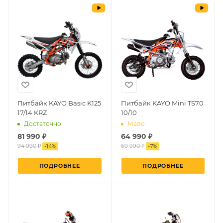
Питбайк KAYO Basic K125
Питбайк KAYO Mini TS70
17/14 KRZ
10/10
Достаточно
Мало
81 990 ₽
64 990 ₽
94 990 ₽
69 990 ₽
-
14
%
-
7
%
ПОДРОБНЕЕ
ПОДРОБНЕЕ