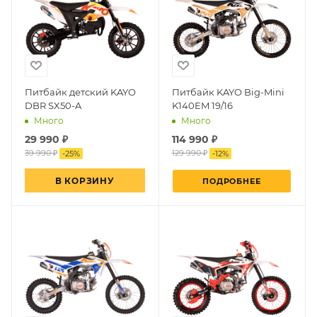
Питбайк детский KAYO
Питбайк KAYO Big-Mini
DBR SX50-A
K140EM 19/16
Много
Много
29 990
₽
114 990 ₽
39 990 ₽
129 990 ₽
-
25
%
-
12
%
В КОРЗИНУ
ПОДРОБНЕЕ