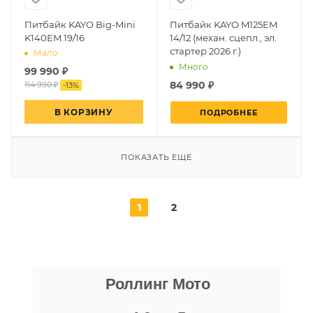
Питбайк KAYO Big-Mini
Питбайк KAYO M125EM
K140EM 19/16
14/12 (механ. сцепл., эл.
стартер 2026 г.)
Мало
Много
99 990
₽
84 990 ₽
114 990 ₽
-
13
%
В КОРЗИНУ
ПОДРОБНЕЕ
ПОКАЗАТЬ ЕЩЕ
1
2
Даниил Шереметьев
Роллинг Мото
25 апреля
Персонал нормальные ребята, в магазине