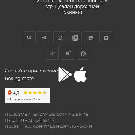
Москва, Сколковское шоссе, 31
стр. 1 (салон дорожной
9 июня
техники)
Хорошее пространство. Если один
специалист отходит, сразу подхватывает
другой.
Отзыв Яндекс.Карты
Yngvar Heidelmann
Скачайте приложение
Rolling moto
12 мая
Купил машину 2025 года, движок 172FMM-
5, по информации от производителя -- 250
кубиков. Уже интересно. Под мой рост
(176) машину пришлось опускать -- в
Показать больше
реальности она выше, чем, например,
ПОЛЬЗОВАТЕЛЬСКОЕ СОГЛАШЕНИЕ
Voge 500DSX. Пока обкатываюсь,
Отзыв Яндекс.Карты
ПУБЛИЧНАЯ ОФЕРТА
бросается в глаза плохая тяга мотора
ПОЛИТИКА КОНФИДЕНЦИАЛЬНОСТИ
ниже 4000 об/мин и ветровое стекло