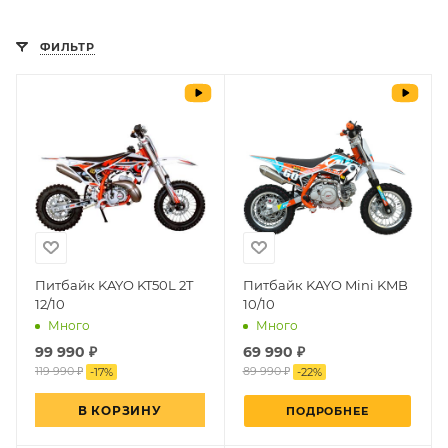
ФИЛЬТР
Питбайк KAYO KT50L 2T
Питбайк KAYO Mini KMB
12/10
10/10
Много
Много
99 990
₽
69 990 ₽
119 990 ₽
89 990 ₽
-
17
%
-
22
%
В КОРЗИНУ
ПОДРОБНЕЕ