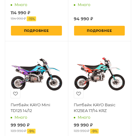
Много
Много
114 990 ₽
94 990 ₽
134 990 ₽
-
15
%
ПОДРОБНЕЕ
ПОДРОБНЕЕ
Питбайк KAYO Mini
Питбайк KAYO Basic
TD125 14/12
K125EA 17/14 KRZ
Много
Много
99 990 ₽
99 990 ₽
109 990 ₽
109 990 ₽
-
9
%
-
9
%