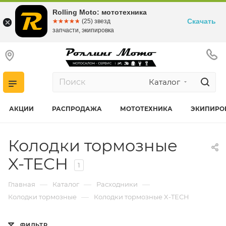
Rolling Moto: мототехника
Скачать
☆☆☆☆☆
★★★★★
(25) звезд
запчасти, экипировка
Каталог
АКЦИИ
РАСПРОДАЖА
МОТОТЕХНИКА
ЭКИПИРО
Колодки тормозные
X-TECH
1
—
—
—
Главная
Каталог
Расходники
—
Колодки тормозные
Колодки тормозные X-TECH
ФИЛЬТР