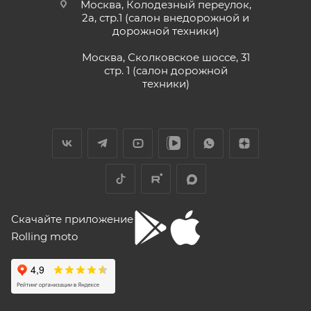
Москва, Колодезный переулок,
2а, стр.1 (салон внедорожной и
дорожной техники)
Vika Lovika
Москва, Сколковское шоссе, 31
стр. 1 (салон дорожной
9 июня
техники)
Хорошее пространство. Если один
специалист отходит, сразу подхватывает
другой.
Отзыв Яндекс.Карты
Yngvar Heidelmann
Скачайте приложение
Rolling moto
12 мая
Купил машину 2025 года, движок 172FMM-
5, по информации от производителя -- 250
кубиков. Уже интересно. Под мой рост
(176) машину пришлось опускать -- в
Показать больше