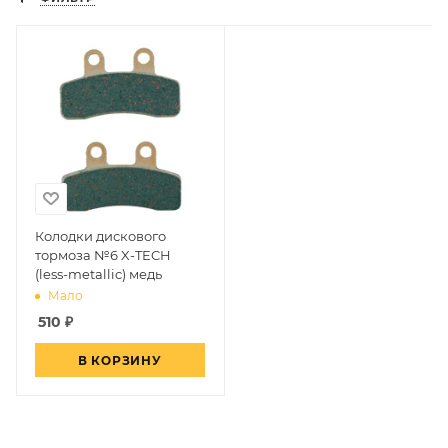
Колодки дискового
тормоза №6 X-TECH
(less-metallic) медь
Мало
510
₽
В КОРЗИНУ
Даниил Шереметьев