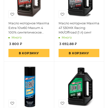
Масло моторное Maxima
Масло моторное Maxima
Extra 10w60 Maxum 4
4T 530MX Racing
100% синтетическое
MX/Offroad (1 л) синт
гоночное масло 1л.
Много
Много
3 800
₽
3 692.88
₽
В КОРЗИНУ
В КОРЗИНУ