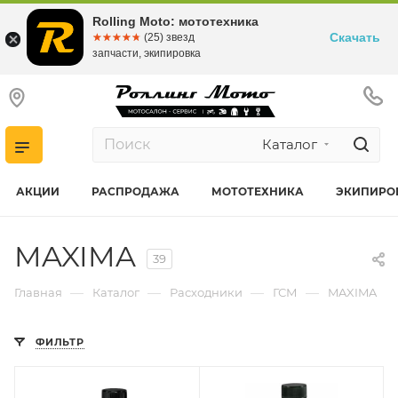
Rolling Moto: мототехника
Скачать
☆☆☆☆☆
★★★★★
(25) звезд
запчасти, экипировка
Каталог
АКЦИИ
РАСПРОДАЖА
МОТОТЕХНИКА
ЭКИПИРО
MAXIMA
39
—
—
—
—
Главная
Каталог
Расходники
ГСМ
MAXIMA
ФИЛЬТР