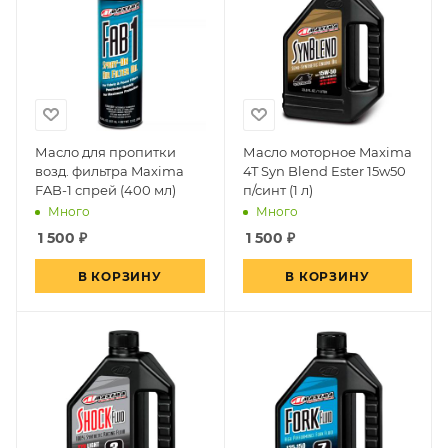
Масло для пропитки
Масло моторное Maxima
возд. фильтра Maxima
4T Syn Blend Ester 15w50
FAB-1 спрей (400 мл)
п/синт (1 л)
Много
Много
1 500
₽
1 500
₽
В КОРЗИНУ
В КОРЗИНУ