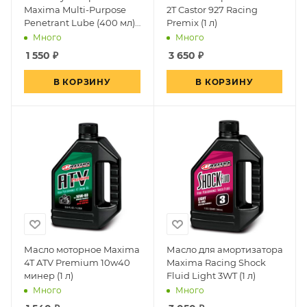
Maxima Multi-Purpose
2T Castor 927 Racing
Penetrant Lube (400 мл)
Premix (1 л)
73920
Много
Много
1 550
₽
3 650
₽
В КОРЗИНУ
В КОРЗИНУ
Масло моторное Maxima
Масло для амортизатора
4T ATV Premium 10w40
Maxima Racing Shock
минер (1 л)
Fluid Light 3WT (1 л)
Много
Много