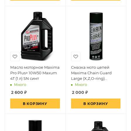
Масло моторное Maxima
Смазка мото цепей
Pro Plus+ 10W50 Maxum
Maxima Chain Guard
4T (1 л) SN синт
Large (X,Z,O-ring)
синтетика (400 мл)
Много
Много
2 600
₽
2 000
₽
В КОРЗИНУ
В КОРЗИНУ