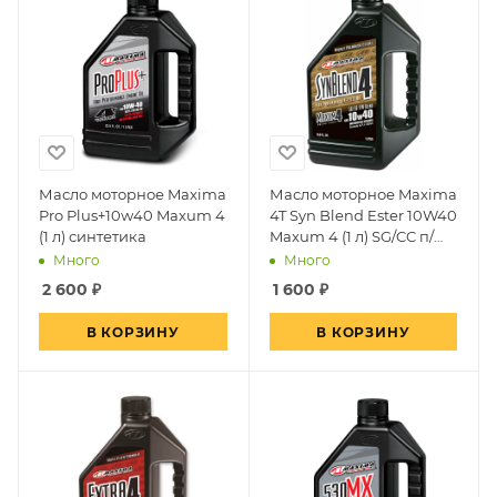
Масло моторное Maxima
Масло моторное Maxima
Pro Plus+10w40 Maxum 4
4T Syn Blend Ester 10W40
(1 л) синтетика
Maxum 4 (1 л) SG/CC п/
синт
Много
Много
2 600
₽
1 600
₽
В КОРЗИНУ
В КОРЗИНУ