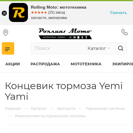
Rolling Moto: мототехника
Скачать
☆☆☆☆☆
★★★★★
(25) звезд
запчасти, экипировка
Каталог
АКЦИИ
РАСПРОДАЖА
МОТОТЕХНИКА
ЭКИПИРО
Концевик тормоза Yemi
Yami
—
—
—
Главная
Каталог
Запчасти
Тормозная система
—
Ремкомплекты тормозной системы