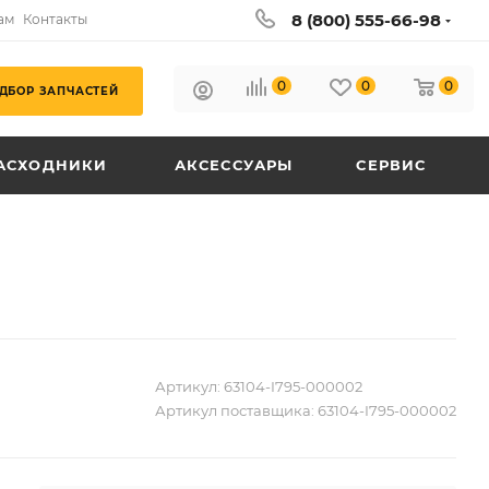
8 (800) 555-66-98
ам
Контакты
0
0
0
ДБОР ЗАПЧАСТЕЙ
АСХОДНИКИ
АКСЕССУАРЫ
СЕРВИС
Артикул:
63104-I795-000002
Артикул поставщика:
63104-I795-000002