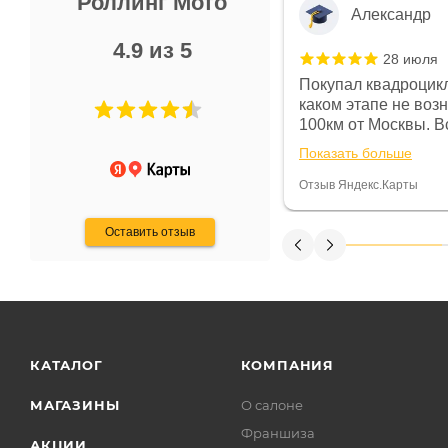
Роллинг Мото
Александр
4.9 из 5
28 июля
 в магазине чисто, цены везде
Покупал квадроцикл
огут. Не понравились условия
каком этапе не воз
предоплата и дают только на год)
100км от Москвы. Вс
ают что человек купит и
спидометре всегда 
Показать больше
некому.
постоянно были на 
Считаю, что это гов
Отзыв Яндекс.Карты
получения денег, ч
Оставить отзыв
КАТАЛОГ
КОМПАНИЯ
МАГАЗИНЫ
О салоне
Франшиза
АКЦИИ