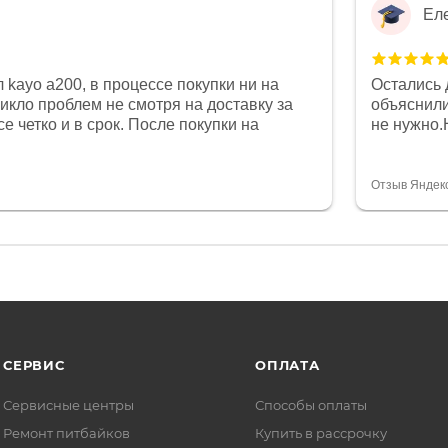
Ел
 kayo a200, в процессе покупки ни на
Остались 
никло проблем не смотря на доставку за
объяснили
е четко и в срок. После покупки на
не нужно.
был 0, при этом представители магазина
комфортна
связи и в итоге проблема была решена.
полностью
орит о небезразличии к клиенту после
огромное 
Отзыв Яндек
то на сегодняшний день редкость.
терпение
СЕРВИС
ОПЛАТА
Сервисные центры
Способы оплаты
Ремонт питбайков
Купить в рассрочку