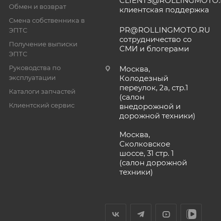
CLIENTS@ROLLINGMOTO
Обмен и возврат
клиентская поддержка
Смена собственника в
PR@ROLLINGMOTO.RU
ЭПТС
сотрудничество со
Получение выписки
СМИ и блогерами
ЭПТС
Руководства по
Москва,
эксплуатации
Колодезный
переулок, 2а, стр.1
Каталоги запчастей
(салон
Клиентский сервис
внедорожной и
дорожной техники)
Москва,
Сколковское
шоссе, 31 стр. 1
(салон дорожной
техники)