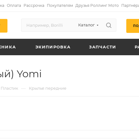
ка
Оплата
Рассрочка
Покупателям
Друзья Роллинг Мото
Партнёр
Каталог
ПО
Г
ХНИКА
ЭКИПИРОВКА
ЗАПЧАСТИ
Р
ый) Yomi
—
Пластик
Крылья передние