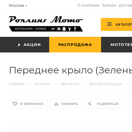
Москва
О компании
Бренды
Достав
КАТАЛО
АКЦИИ
РАСПРОДАЖА
МОТОТЕ
Переднее крыло (Зелен
—
—
—
—
Главная
Каталог
Запчасти
Запчасти корпус
В ИЗБРАННОЕ
СРАВНИТЬ
ПОДЕЛИТЬСЯ