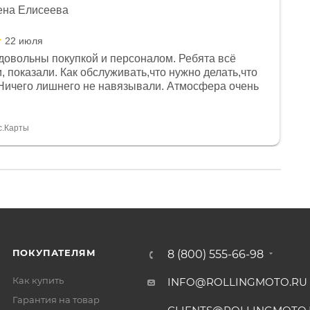
ена Елисеева
22 июля
довольны покупкой и персоналом. Ребята всё
, показали. Как обслуживать,что нужно делать,что
Ничего лишнего не навязывали. Атмосфера очень
я, помогли с доставкой. Сам аппарат так же
 устроил нас, нашли именно то, что хотел P. S
спасибо Дмитрию, за клиентоориентированность и
с.Карты
ПОКУПАТЕЛЯМ
8 (800) 555-66-98
Как купить
INFO@ROLLINGMOTO.RU
Гарантия на товар