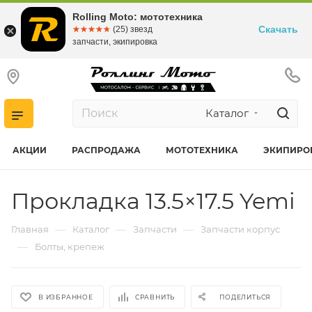
Rolling Moto: мототехника
Скачать
☆☆☆☆☆
★★★★★
(25) звезд
запчасти, экипировка
Каталог
АКЦИИ
РАСПРОДАЖА
МОТОТЕХНИКА
ЭКИПИРО
Прокладка 13.5×17.5 Yemi
—
—
—
Главная
Каталог
Запчасти
Запчасти корпус
—
Болты, крепеж
В ИЗБРАННОЕ
СРАВНИТЬ
ПОДЕЛИТЬСЯ