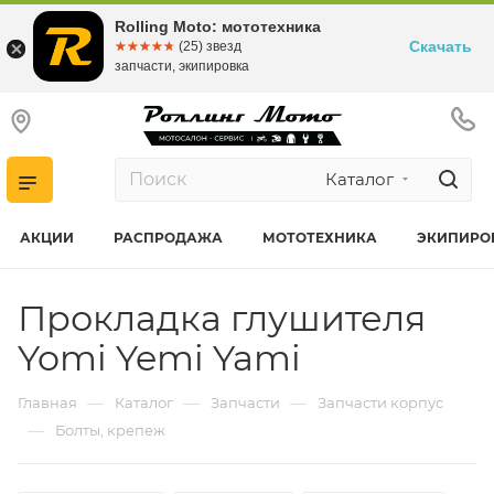
Rolling Moto: мототехника
Скачать
☆☆☆☆☆
★★★★★
(25) звезд
запчасти, экипировка
Каталог
АКЦИИ
РАСПРОДАЖА
МОТОТЕХНИКА
ЭКИПИРО
Прокладка глушителя
Yomi Yemi Yami
—
—
—
Главная
Каталог
Запчасти
Запчасти корпус
—
Болты, крепеж