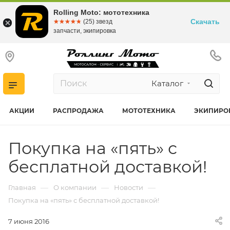
Rolling Moto: мототехника
Скачать
☆☆☆☆☆
★★★★★
(25) звезд
запчасти, экипировка
Каталог
АКЦИИ
РАСПРОДАЖА
МОТОТЕХНИКА
ЭКИПИРО
Покупка на «пять» с
бесплатной доставкой!
—
—
—
Главная
О компании
Новости
Покупка на «пять» с бесплатной доставкой!
7 июня 2016