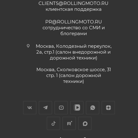
CLIENTS@ROLLINGMOTO.RU
25 июня
клиентская поддержка
Приобрели питбайк сыну в данном салон,
все отлично, сын счастлив. Грамотно
PR@ROLLINGMOTO.RU
консультируют, спасибо Матвею, на связи
сотрудничество со СМИ и
онлайн. Заказали нулевое ТО, доставка
блогерами
Показать больше
быстрая, салон рекомендую.
Отзыв Яндекс.Карты
Москва, Колодезный переулок,
2а, стр.1 (салон внедорожной и
дорожной техники)
Vika Lovika
Москва, Сколковское шоссе, 31
стр. 1 (салон дорожной
9 июня
техники)
Хорошее пространство. Если один
специалист отходит, сразу подхватывает
другой.
Отзыв Яндекс.Карты
Yngvar Heidelmann