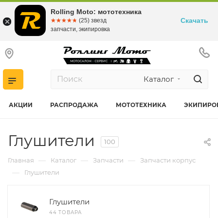
Rolling Moto: мототехника
Скачать
☆☆☆☆☆
★★★★★
(25) звезд
запчасти, экипировка
Каталог
АКЦИИ
РАСПРОДАЖА
МОТОТЕХНИКА
ЭКИПИРО
Глушители
100
—
—
—
Главная
Каталог
Запчасти
Запчасти корпус
—
Глушители
Глушители
44 ТОВАРА