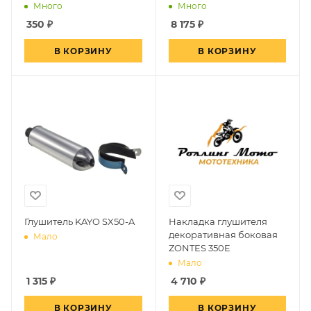
Много
Много
350
₽
8 175
₽
В КОРЗИНУ
В КОРЗИНУ
Глушитель KAYO SX50-A
Накладка глушителя
декоративная боковая
Мало
ZONTES 350E
Мало
1 315
₽
4 710
₽
В КОРЗИНУ
В КОРЗИНУ