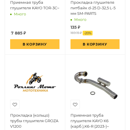
Приемная труба
Прокладка глушителя
глушителя KAYO TOR-3C~
питбайк d-25 D-32,5 L-5
мм SM-PARTS
Много
Много
135
₽
7 885
₽
169.15 ₽
-
20
%
В КОРЗИНУ
В КОРЗИНУ
Прокладка (кольцо)
Приемная труба
трубы глушителя GROZA
глушителя KAYO K6
V1200
(карб.),K6-R (2023-)~