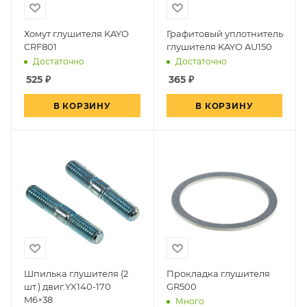
Хомут глушителя KAYO
Графитовый уплотнитель
CRF801
глушителя KAYO AU150
Достаточно
Достаточно
525
₽
365
₽
В КОРЗИНУ
В КОРЗИНУ
Шпилька глушителя (2
Прокладка глушителя
шт.) двиг.YX140-170
GR500
M6×38
Много