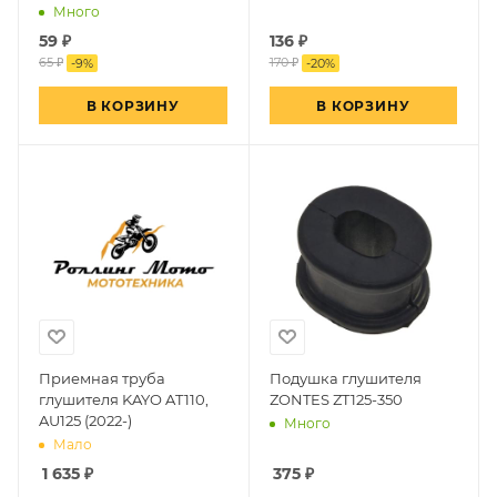
Много
59
₽
136
₽
65 ₽
170 ₽
-
9
%
-
20
%
В КОРЗИНУ
В КОРЗИНУ
Приемная труба
Подушка глушителя
глушителя KAYO AT110,
ZONTES ZT125-350
AU125 (2022-)
Много
Мало
1 635
₽
375
₽