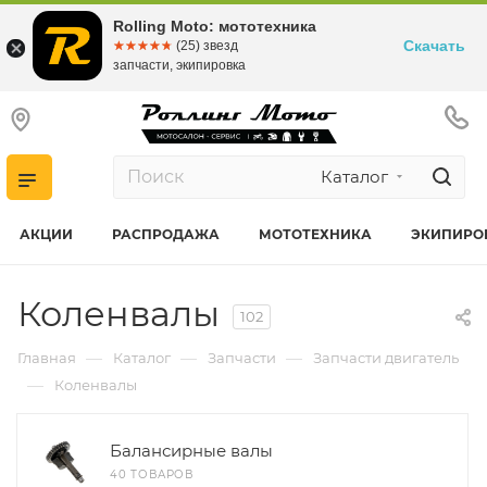
Rolling Moto: мототехника
Скачать
☆☆☆☆☆
★★★★★
(25) звезд
запчасти, экипировка
Каталог
АКЦИИ
РАСПРОДАЖА
МОТОТЕХНИКА
ЭКИПИРО
Коленвалы
102
—
—
—
Главная
Каталог
Запчасти
Запчасти двигатель
—
Коленвалы
Балансирные валы
40 ТОВАРОВ