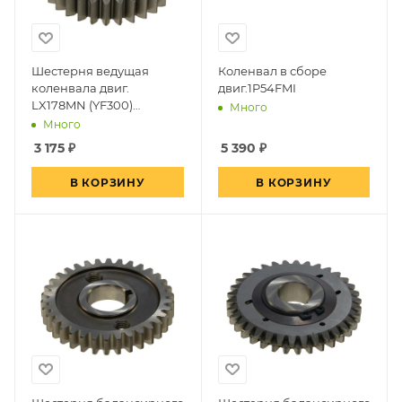
Шестерня ведущая
Коленвал в сборе
коленвала двиг.
двиг.1P54FMI
LX178MN (YF300)
Много
(вод.охл.)~
Много
3 175
₽
5 390
₽
В КОРЗИНУ
В КОРЗИНУ