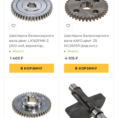
Шестерня балансирного
Шестерня балансирного
вала двиг. LX162FMK-2
вала KAYO двиг. ZS
(200 см3, вариатор,
NC250SR (вод.охл.)~
задн.ход)~
Много
Много
1 405
₽
4 015
₽
В КОРЗИНУ
В КОРЗИНУ