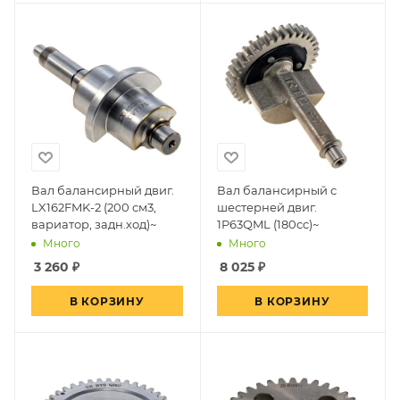
Вал балансирный двиг.
Вал балансирный с
LX162FMK-2 (200 см3,
шестерней двиг.
вариатор, задн.ход)~
1P63QML (180cc)~
Много
Много
3 260
₽
8 025
₽
В КОРЗИНУ
В КОРЗИНУ