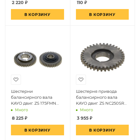
2 220
₽
110
₽
В КОРЗИНУ
В КОРЗИНУ
Шестерни
Шестерня привода
балансирного вала
балансирного вала
KAYO двиг. ZS 175FMN
KAYO двиг. ZS NC250SR
(PR300)~
(вод.охл.)~
Много
Много
8 225
₽
3 955
₽
В КОРЗИНУ
В КОРЗИНУ