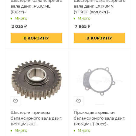
Шестерня балансирного
Шестерня балансирного
вала двиг. 1P63QML
вала двиг. LX178MN
(180cc)~
(YF300) (вод.охл.)~
Много
Много
2 035
₽
7 865
₽
В КОРЗИНУ
В КОРЗИНУ
Шестерня привода
Прокладка крышки
балансирного вала двиг.
балансирного вала двиг.
1P57QMJ-2D
1P63QML (180cc)~
(150см3,вариатор, задн.
Много
Много
ход)~