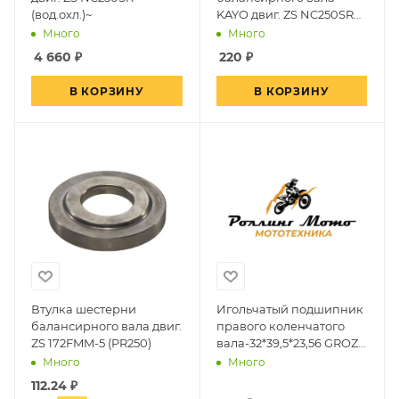
(вод.охл.)~
KAYO двиг. ZS NC250SR
(вод.охл.)~
Много
Много
4 660
₽
220
₽
В КОРЗИНУ
В КОРЗИНУ
Втулка шестерни
Игольчатый подшипник
балансирного вала двиг.
правого коленчатого
ZS 172FMM-5 (PR250)
вала-32*39,5*23,56 GROZA
V1200
Много
Много
112.24
₽