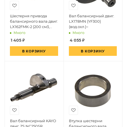
Шестерня привода
Вал балансирный двиг.
балансирного вала двиг.
LX178MN (YF300)
LX162FMK-2 (200 см3,
(вод.охл.)~
вариатор, задн.ход)~
Много
Много
1 405
₽
4 055
₽
В КОРЗИНУ
В КОРЗИНУ
Вал балансирный KAYO
Втулка шестерни
двиг. ZS NC250SR
балансирного вала