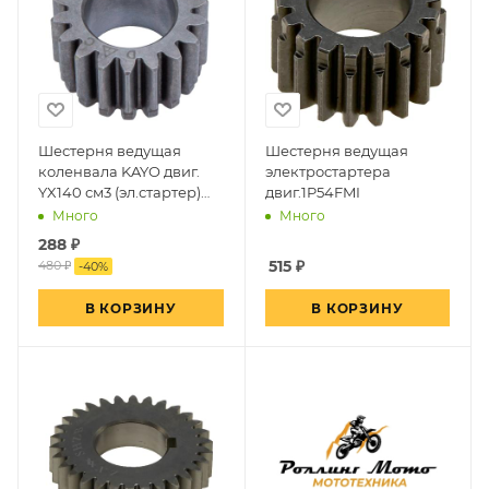
Шестерня ведущая
Шестерня ведущая
коленвала KAYO двиг.
электростартера
YX140 см3 (эл.стартер)
двиг.1P54FMI
CN
Много
Много
288
₽
515
₽
480 ₽
-
40
%
В КОРЗИНУ
В КОРЗИНУ