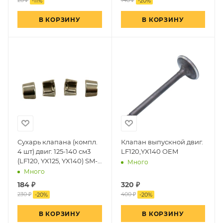
28 ₽
148 ₽
-
11
%
-
20
%
В КОРЗИНУ
В КОРЗИНУ
Сухарь клапана (компл.
Клапан выпускной двиг.
4 шт) двиг. 125-140 см3
LF120,YX140 OEM
(LF120, YX125, YX140) SM-
Много
PARTS
Много
184
₽
320
₽
230 ₽
400 ₽
-
20
%
-
20
%
В КОРЗИНУ
В КОРЗИНУ