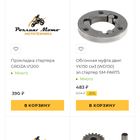
Прокладка стартера
Обгонная муфта двиг.
GROZA V1200
YX150 см3 (WD150)
эл.стартер SM-PARTS
Много
Много
483
₽
390
₽
604 ₽
-
20
%
В КОРЗИНУ
В КОРЗИНУ