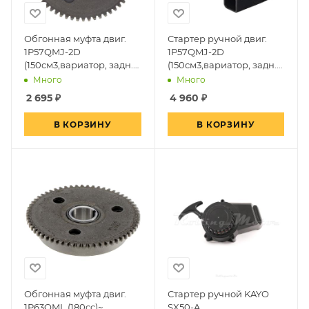
Обгонная муфта двиг.
Стартер ручной двиг.
1P57QMJ-2D
1P57QMJ-2D
(150см3,вариатор, задн.
(150см3,вариатор, задн.
ход)~
ход)
Много
Много
2 695
₽
4 960
₽
В КОРЗИНУ
В КОРЗИНУ
Обгонная муфта двиг.
Стартер ручной KAYO
1P63QML (180cc)~
SX50-A