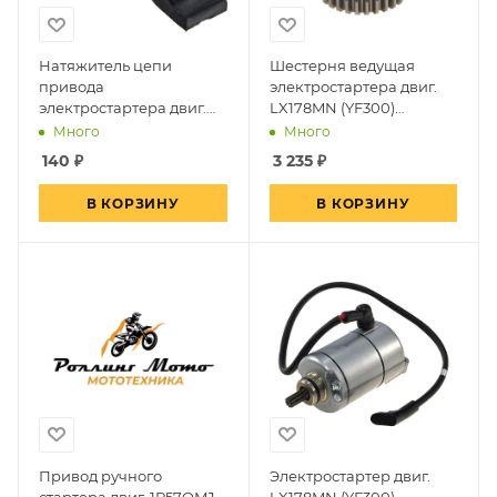
Натяжитель цепи
Шестерня ведущая
привода
электростартера двиг.
электростартера двиг.
LX178MN (YF300)
YX110 см3 (верхний
(вод.охл.)~
Много
Много
эл.стартер)~
140
₽
3 235
₽
В КОРЗИНУ
В КОРЗИНУ
Привод ручного
Электростартер двиг.
стартера двиг. 1P57QMJ-
LX178MN (YF300)