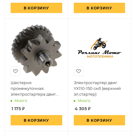
В КОРЗИНУ
В КОРЗИНУ
Шестерня
Электростартер двиг.
промежуточная
YX110-150 см3 (верхний
электростартера двиг.
эл.стартер)
LX178MN (YF300)
Много
Много
(вод.охл.)~
1 175
₽
4 305
₽
В КОРЗИНУ
В КОРЗИНУ