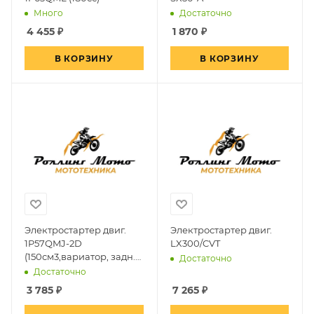
Много
Достаточно
4 455
₽
1 870
₽
В КОРЗИНУ
В КОРЗИНУ
Электростартер двиг.
Электростартер двиг.
1P57QMJ-2D
LX300/CVT
(150см3,вариатор, задн.
Достаточно
ход)
Достаточно
3 785
₽
7 265
₽