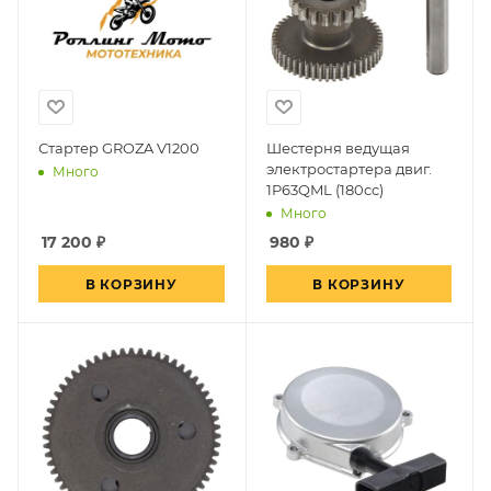
Стартер GROZA V1200
Шестерня ведущая
электростартера двиг.
Много
1P63QML (180cc)
Много
17 200
₽
980
₽
В КОРЗИНУ
В КОРЗИНУ