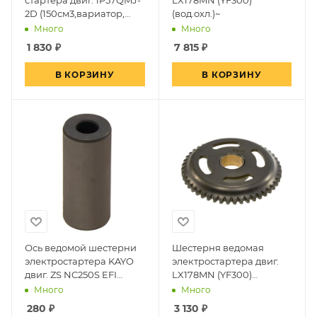
2D (150см3,вариатор,
(вод.охл.)~
задн. ход)
Много
Много
1 830
₽
7 815
₽
В КОРЗИНУ
В КОРЗИНУ
Ось ведомой шестерни
Шестерня ведомая
электростартера KAYO
электростартера двиг.
двиг. ZS NC250S EFI
LX178MN (YF300)
(вод.охл.)~
(вод.охл.)~
Много
Много
280
₽
3 130
₽