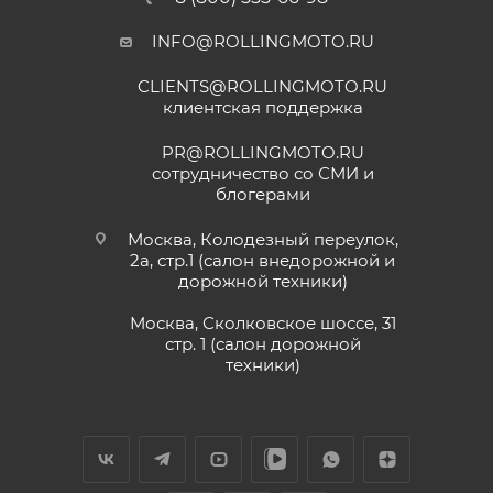
качественно, спасибо
INFO@ROLLINGMOTO.RU
Анна
CLIENTS@ROLLINGMOTO.RU
25 июня
клиентская поддержка
Приобрели питбайк сыну в данном салон,
все отлично, сын счастлив. Грамотно
PR@ROLLINGMOTO.RU
консультируют, спасибо Матвею, на связи
сотрудничество со СМИ и
онлайн. Заказали нулевое ТО, доставка
блогерами
Показать больше
быстрая, салон рекомендую.
Отзыв Яндекс.Карты
Москва, Колодезный переулок,
2а, стр.1 (салон внедорожной и
дорожной техники)
Vika Lovika
Москва, Сколковское шоссе, 31
стр. 1 (салон дорожной
9 июня
техники)
Хорошее пространство. Если один
специалист отходит, сразу подхватывает
другой.
Отзыв Яндекс.Карты