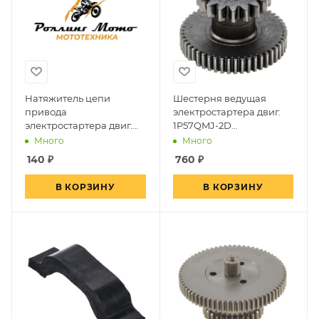
Натяжитель цепи
Шестерня ведущая
привода
электростартера двиг.
электростартера двиг.
1P57QMJ-2D
YX110 см3 (верхний
(150см3,вариатор, задн.
Много
Много
эл.стартер)
ход)~
140
₽
760
₽
В КОРЗИНУ
В КОРЗИНУ