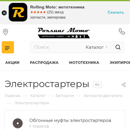
Rolling Moto: мототехника
Скачать
☆☆☆☆☆
★★★★★
(25) звезд
запчасти, экипировка
Каталог
АКЦИИ
РАСПРОДАЖА
МОТОТЕХНИКА
ЭКИПИРО
Электростартеры
84
—
—
—
Главная
Каталог
Запчасти
Запчасти двигатель
—
Электростартеры
Обгонные муфты электростартеров
7 ТОВАРОВ