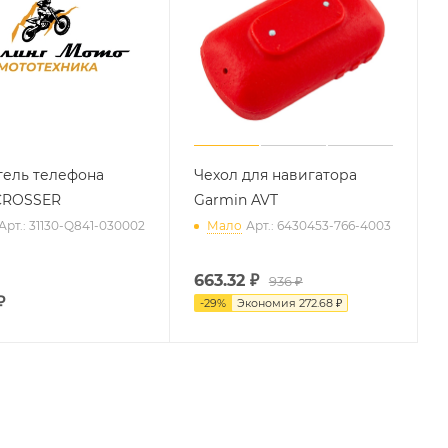
ель телефона
Чехол для навигатора
CROSSER
Garmin AVT
Арт.: 31130-Q841-030002
Мало
Арт.: 6430453-766-4003
663.32
₽
936 ₽
₽
-
29
%
Экономия
272.68 ₽