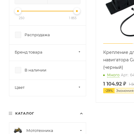
250
1 855
Распродажа
Бренд товара
Крепление д
навигатора G
(черный)
В наличии
Много
Арт.: 
1 104.92
₽
1 
Цвет
-
29
%
Экономи
КАТАЛОГ
Мототехника