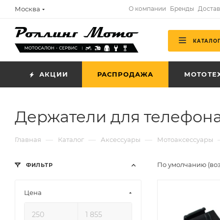
Москва
О компании
Бренды
Достав
КАТАЛО
АКЦИИ
РАСПРОДАЖА
МОТОТЕ
Держатели для телефон
—
—
—
Главная
Каталог
Аксессуары
Мотоаксессуары
По умолчанию (во
ФИЛЬТР
Цена