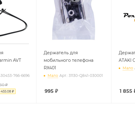
ля
Держатель для
Держат
armin AVT
мобильного телефона
ATAKI 
RX401
Мало
6430453-766-6696
Мало
Арт.: 31130-Q841-030001
560 ₽
995
₽
1 855
я
455.08 ₽