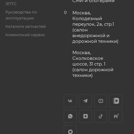
СМИ и блогерами
ЭПТС
Руководства по
Москва,
эксплуатации
Колодезный
переулок, 2а, стр.1
Каталоги запчастей
(салон
Клиентский сервис
внедорожной и
дорожной техники)
Москва,
Сколковское
шоссе, 31 стр. 1
(салон дорожной
техники)