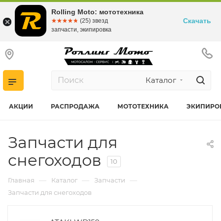
Rolling Moto: мототехника
Скачать
☆☆☆☆☆
★★★★★
(25) звезд
запчасти, экипировка
Каталог
АКЦИИ
РАСПРОДАЖА
МОТОТЕХНИКА
ЭКИПИРО
Запчасти для
снегоходов
10
—
—
—
Главная
Каталог
Запчасти
Запчасти для снегоходов