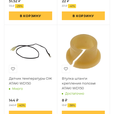
51.52
₽
22
₽
73 ₽
37 ₽
-
29
%
-
41
%
В КОРЗИНУ
В КОРЗИНУ
Датчик температуры ОЖ
Втулка штанги
ATAKI WD150
крепления полозья
ATAKI WD150
Много
Достаточно
144
₽
8
₽
240 ₽
13 ₽
-
40
%
-
38
%