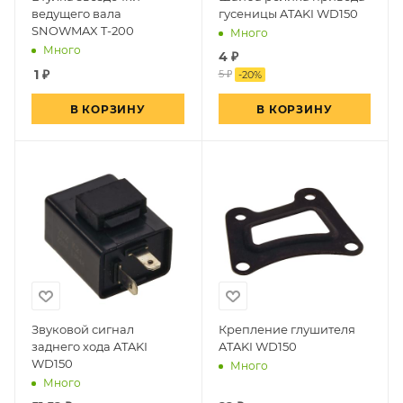
ведущего вала
гусеницы ATAKI WD150
SNOWMAX T-200
Много
Много
4
₽
1
₽
5 ₽
-
20
%
В КОРЗИНУ
В КОРЗИНУ
Звуковой сигнал
Крепление глушителя
заднего хода ATAKI
ATAKI WD150
WD150
Много
Много