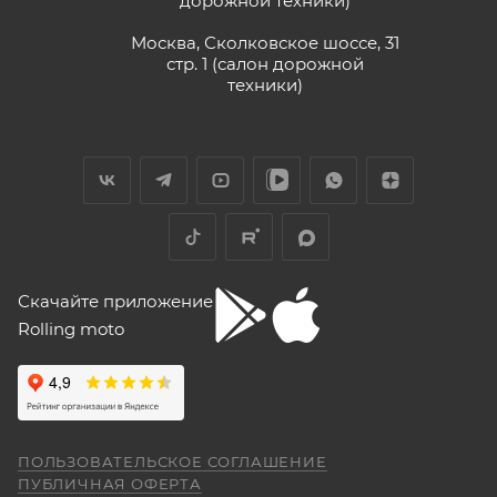
дорожной техники)
Vika Lovika
Москва, Сколковское шоссе, 31
стр. 1 (салон дорожной
9 июня
техники)
Хорошее пространство. Если один
специалист отходит, сразу подхватывает
другой.
Отзыв Яндекс.Карты
Yngvar Heidelmann
Скачайте приложение
Rolling moto
12 мая
Купил машину 2025 года, движок 172FMM-
5, по информации от производителя -- 250
кубиков. Уже интересно. Под мой рост
(176) машину пришлось опускать -- в
Показать больше
реальности она выше, чем, например,
ПОЛЬЗОВАТЕЛЬСКОЕ СОГЛАШЕНИЕ
Voge 500DSX. Пока обкатываюсь,
Отзыв Яндекс.Карты
ПУБЛИЧНАЯ ОФЕРТА
бросается в глаза плохая тяга мотора