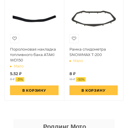
Поролоновая накладка
Рамка спидометра
топливного бака ATAKI
SNOWMAX T-200
WD150
Мало
Мало
5.52
₽
8
₽
8 ₽
16 ₽
-
31
%
-
50
%
В КОРЗИНУ
В КОРЗИНУ
Даниил Шереметьев
Роллинг Мото
25 апреля