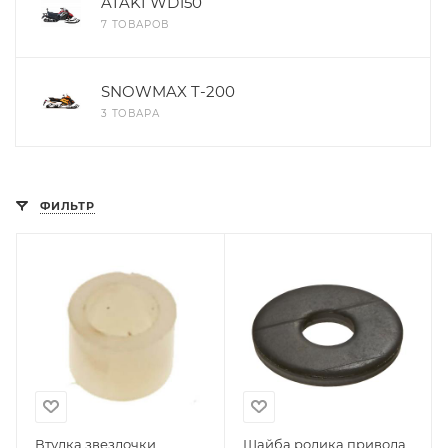
ATAKI WD150
7 ТОВАРОВ
SNOWMAX T-200
3 ТОВАРА
ФИЛЬТР
Втулка звездочки
Шайба ролика привода