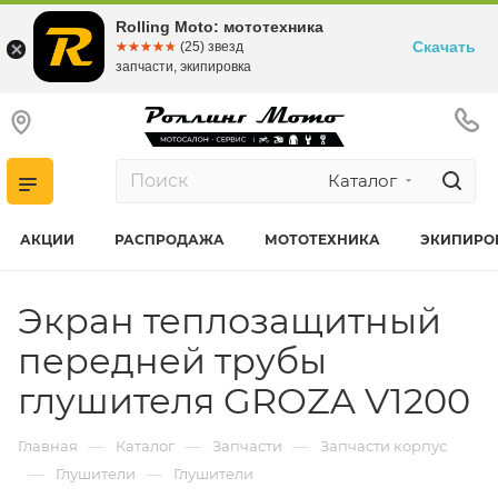
Rolling Moto: мототехника
Скачать
☆☆☆☆☆
★★★★★
(25) звезд
запчасти, экипировка
Каталог
АКЦИИ
РАСПРОДАЖА
МОТОТЕХНИКА
ЭКИПИРО
Экран теплозащитный
передней трубы
глушителя GROZA V1200
—
—
—
Главная
Каталог
Запчасти
Запчасти корпус
—
—
Глушители
Глушители