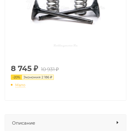
8 745
₽
10 931 ₽
-
20
%
Экономия
2 186 ₽
Мало
Описание