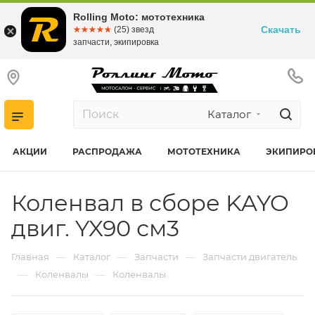
Rolling Moto: мототехника
Скачать
☆☆☆☆☆
★★★★★
(25) звезд
запчасти, экипировка
Каталог
АКЦИИ
РАСПРОДАЖА
МОТОТЕХНИКА
ЭКИПИРО
Коленвал в сборе KAYO
двиг. YX90 см3
—
—
—
Главная
Каталог
Запчасти
Запчасти двигатель
—
—
Коленвалы
Коленвалы