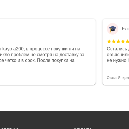
Ел
 kayo a200, в процессе покупки ни на
Остались 
никло проблем не смотря на доставку за
объяснили
е четко и в срок. После покупки на
не нужно.
был 0, при этом представители магазина
комфортна
связи и в итоге проблема была решена.
полностью
орит о небезразличии к клиенту после
огромное 
Отзыв Яндек
то на сегодняшний день редкость.
терпение