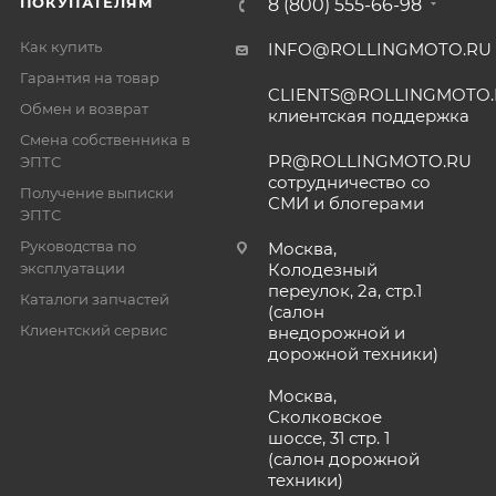
ПОКУПАТЕЛЯМ
8 (800) 555-66-98
Как купить
INFO@ROLLINGMOTO.RU
Гарантия на товар
CLIENTS@ROLLINGMOTO
Обмен и возврат
клиентская поддержка
Смена собственника в
PR@ROLLINGMOTO.RU
ЭПТС
сотрудничество со
Получение выписки
СМИ и блогерами
ЭПТС
Руководства по
Москва,
эксплуатации
Колодезный
переулок, 2а, стр.1
Каталоги запчастей
(салон
Клиентский сервис
внедорожной и
дорожной техники)
Москва,
Сколковское
шоссе, 31 стр. 1
(салон дорожной
техники)