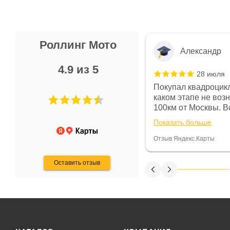
Роллинг Мото
Александр
4.9 из 5
28 июля
 в магазине чисто, цены везде
Покупал квадроцикл
огут. Не понравились условия
каком этапе не воз
предоплата и дают только на год)
100км от Москвы. Вс
ают что человек купит и
спидометре всегда 
Показать больше
некому.
постоянно были на 
Считаю, что это гов
Отзыв Яндекс.Карты
получения денег, ч
Оставить отзыв