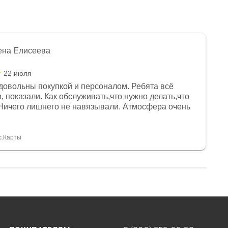
ена Елисеева
22 июля
довольны покупкой и персоналом. Ребята всё
, показали. Как обслуживать,что нужно делать,что
Ничего лишнего не навязывали. Атмосфера очень
я, помогли с доставкой. Сам аппарат так же
 устроил нас, нашли именно то, что хотел P. S
спасибо Дмитрию, за клиентоориентированность и
с.Карты