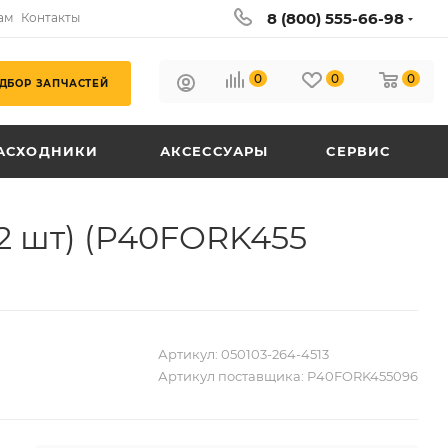
8 (800) 555-66-98
ам
Контакты
0
0
0
ДБОР ЗАПЧАСТЕЙ
АСХОДНИКИ
АКСЕССУАРЫ
СЕРВИС
(2 шт) (P40FORK455
Артикул:
050103-264-4513
Артикул поставщика:
P40FORK455096