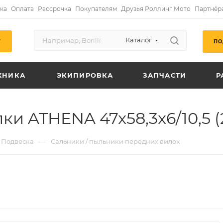
ка
Оплата
Рассрочка
Покупателям
Друзья Роллинг Мото
Партнёр
Каталог
ПО
Г
ХНИКА
ЭКИПИРОВКА
ЗАПЧАСТИ
Р
и ATHENA 47x58,3x6/10,5 
—
Подвеска
Сальники / пыльники передних вилок