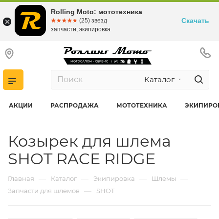
Rolling Moto: мототехника
Скачать
☆☆☆☆☆
★★★★★
(25) звезд
запчасти, экипировка
Каталог
АКЦИИ
РАСПРОДАЖА
МОТОТЕХНИКА
ЭКИПИРО
Козырек для шлема
SHOT RACE RIDGE
—
—
—
—
Главная
Каталог
Экипировка
Шлемы
—
Запчасти для шлемов
SHOT