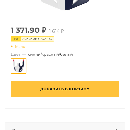
1 371.90
₽
1 614 ₽
-
15
%
Экономия
242.10 ₽
Мало
Цвет
—
синий/красный/белый
ДОБАВИТЬ В КОРЗИНУ