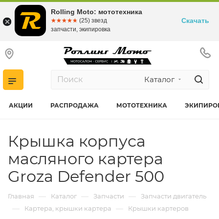
Rolling Moto: мототехника
Скачать
☆☆☆☆☆
★★★★★
(25) звезд
запчасти, экипировка
Каталог
АКЦИИ
РАСПРОДАЖА
МОТОТЕХНИКА
ЭКИПИРО
Крышка корпуса
масляного картера
Groza Defender 500
—
—
—
Главная
Каталог
Запчасти
Запчасти двигатель
—
—
Картера, крышки картера
Крышки картеров