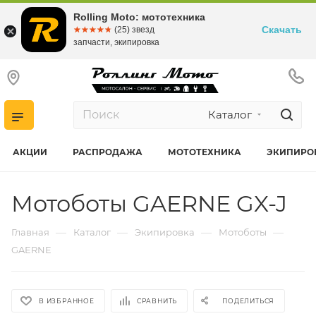
Rolling Moto: мототехника
Скачать
☆☆☆☆☆
★★★★★
(25) звезд
запчасти, экипировка
Каталог
АКЦИИ
РАСПРОДАЖА
МОТОТЕХНИКА
ЭКИПИРО
Мотоботы GAERNE GX-J
—
—
—
—
Главная
Каталог
Экипировка
Мотоботы
GAERNE
В ИЗБРАННОЕ
СРАВНИТЬ
ПОДЕЛИТЬСЯ