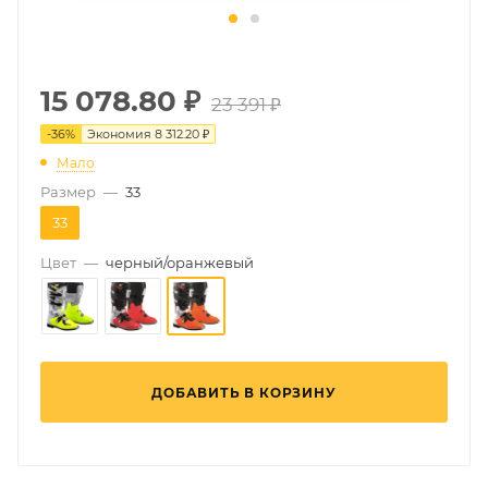
15 078.80
₽
23 391 ₽
-
36
%
Экономия
8 312.20 ₽
Мало
Размер
—
33
33
Цвет
—
черный/оранжевый
ДОБАВИТЬ В КОРЗИНУ