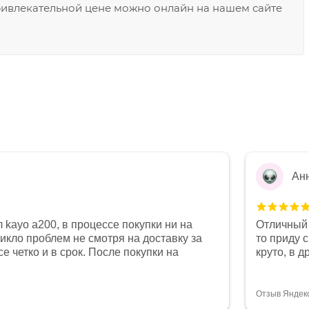
ривлекательной цене можно онлайн на нашем сайте
Ан
 kayo a200, в процессе покупки ни на
Отличный 
никло проблем не смотря на доставку за
то приду 
е четко и в срок. После покупки на
круто, в 
был 0, при этом представители магазина
все чеки 
связи и в итоге проблема была решена.
поставил
орит о небезразличии к клиенту после
спасибо о
Отзыв Яндек
то на сегодняшний день редкость.
объясняют