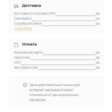
Доставка
Доставка по Москве и МО
да
Самовывоз
да
Служба доставки
да
Подробнее
Оплата
Банковские карты
да
Наличные
да
СБП
да
Выставить счет
да
Цена действительна только для
интернет-магазина и может
отличаться от цен в розничных
магазинах