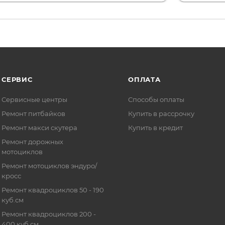
СЕРВИС
ОПЛАТА
Сервисные центры
Способы оплаты
Ремонт питбайков
Купить в рассрочку
Ремонт макси скутера
Купить в кредит
Ремонт дорожных
мотоциклов
Ремонт мотоциклов эндуро/
кросс
Ремонт квадроциклов 50 - 190
куб.см
Ремонт квадроциклов 200 -
400 куб.см