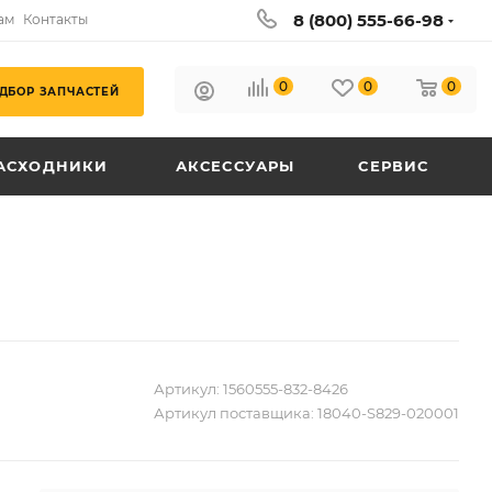
8 (800) 555-66-98
ам
Контакты
0
0
0
ДБОР ЗАПЧАСТЕЙ
АСХОДНИКИ
АКСЕССУАРЫ
СЕРВИС
Артикул:
1560555-832-8426
Артикул поставщика:
18040-S829-020001