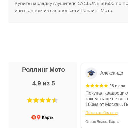
Купить накладку глушителя CYCLONE SR600 по п
или в одном из салонов сети Роллинг Мото.
Роллинг Мото
Александр
4.9 из 5
28 июля
 в магазине чисто, цены везде
Покупал квадроцикл
огут. Не понравились условия
каком этапе не воз
предоплата и дают только на год)
100км от Москвы. Вс
ают что человек купит и
спидометре всегда 
Показать больше
некому.
постоянно были на 
Считаю, что это гов
Отзыв Яндекс.Карты
получения денег, ч