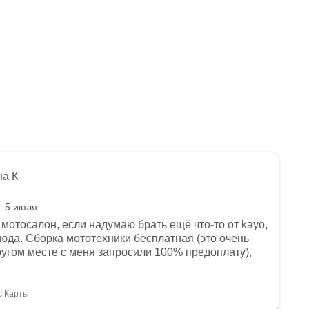
на К
5 июля
мотосалон, если надумаю брать ещё что-то от kayo,
сюда. Сборка мототехники бесплатная (это очень
другом месте с меня запросили 100% предоплату),
и документы выдали. Брала технику с ПТС, на учёт
а вообще без проблем. Менеджеру Юлии большое
тдельное, всегда на связи, очень детально всё
с.Карты
. 👍