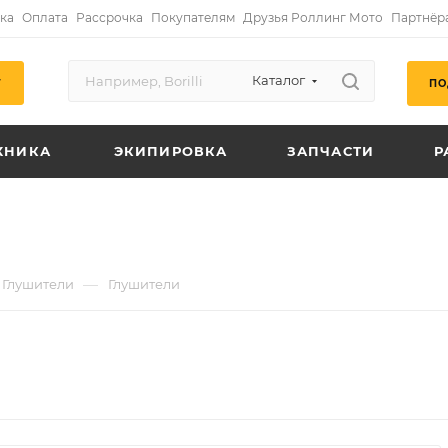
ка
Оплата
Рассрочка
Покупателям
Друзья Роллинг Мото
Партнёр
Каталог
ПО
Г
ХНИКА
ЭКИПИРОВКА
ЗАПЧАСТИ
Р
—
Глушители
Глушители