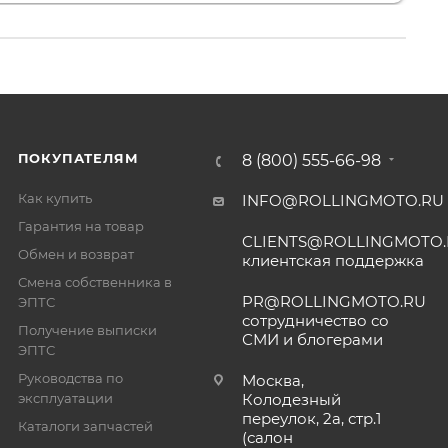
ПОКУПАТЕЛЯМ
8 (800) 555-66-98
Как купить
INFO@ROLLINGMOTO.RU
Гарантия на товар
CLIENTS@ROLLINGMOTO
Обмен и возврат
клиентская поддержка
Смена собственника в
PR@ROLLINGMOTO.RU
ЭПТС
сотрудничество со
Получение выписки
СМИ и блогерами
ЭПТС
Руководства по
Москва,
эксплуатации
Колодезный
переулок, 2а, стр.1
Каталоги запчастей
(салон