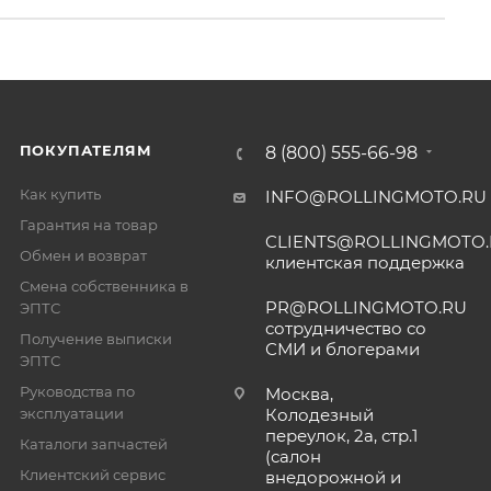
ПОКУПАТЕЛЯМ
8 (800) 555-66-98
Как купить
INFO@ROLLINGMOTO.RU
Гарантия на товар
CLIENTS@ROLLINGMOTO
Обмен и возврат
клиентская поддержка
Смена собственника в
PR@ROLLINGMOTO.RU
ЭПТС
сотрудничество со
Получение выписки
СМИ и блогерами
ЭПТС
Руководства по
Москва,
эксплуатации
Колодезный
переулок, 2а, стр.1
Каталоги запчастей
(салон
Клиентский сервис
внедорожной и