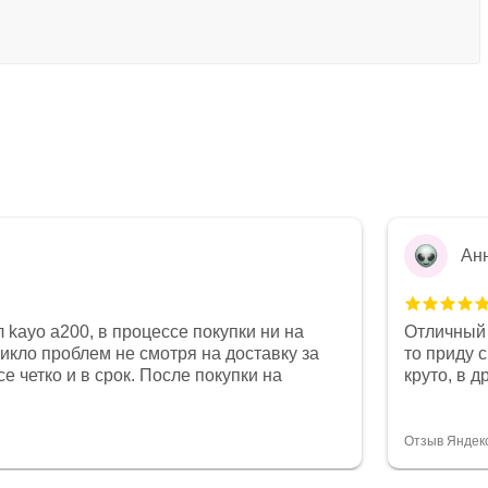
Ан
 kayo a200, в процессе покупки ни на
Отличный 
никло проблем не смотря на доставку за
то приду 
е четко и в срок. После покупки на
круто, в 
был 0, при этом представители магазина
все чеки 
связи и в итоге проблема была решена.
поставил
орит о небезразличии к клиенту после
спасибо о
Отзыв Яндек
то на сегодняшний день редкость.
объясняют