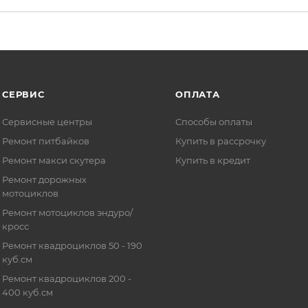
СЕРВИС
ОПЛАТА
Сервисные центры
Способы оплаты
Ремонт питбайков
Купить в рассрочку
Ремонт макси скутера
Купить в кредит
Ремонт дорожных
мотоциклов
Ремонт мотоциклов эндуро/
кросс
Ремонт квадроциклов 50 - 190
куб.см
Ремонт квадроциклов 200 -
400 куб.см