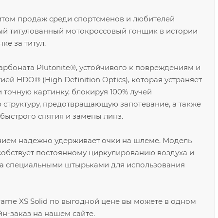
 хитом продаж среди спортсменов и любителей
мый титулованный мотокроссовый гонщик в истории
е за титул.
рбоната Plutonite®, устойчивого к повреждениям и
ей HDO® (High Definition Optics), которая устраняет
 точную картинку, блокируя 100% лучей
 структуру, предотвращающую запотевание, а также
быстрого снятия и замены линз.
ием надёжно удерживает очки на шлеме. Модель
особствует постоянному циркулированию воздуха и
на специальными штырьками для использования
ame XS Solid по выгодной цене вы можете в одном
н-заказ на нашем сайте.