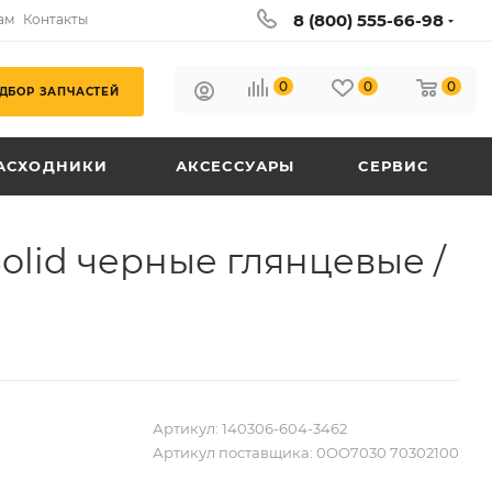
8 (800) 555-66-98
ам
Контакты
0
0
0
ДБОР ЗАПЧАСТЕЙ
АСХОДНИКИ
АКСЕССУАРЫ
СЕРВИС
olid черные глянцевые /
Артикул:
140306-604-3462
Артикул поставщика:
0OO7030 70302100