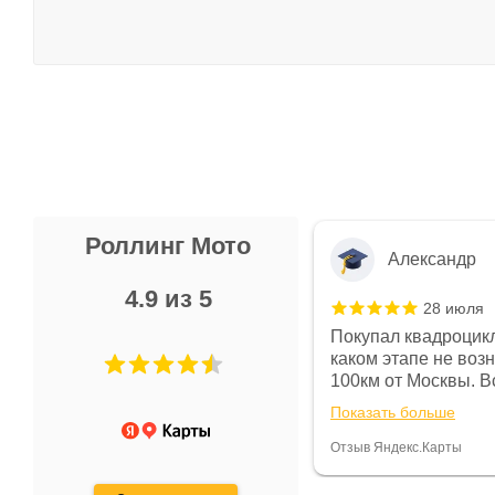
Роллинг Мото
Александр
4.9 из 5
28 июля
 в магазине чисто, цены везде
Покупал квадроцикл
огут. Не понравились условия
каком этапе не воз
предоплата и дают только на год)
100км от Москвы. Вс
ают что человек купит и
спидометре всегда 
Показать больше
некому.
постоянно были на 
Считаю, что это гов
Отзыв Яндекс.Карты
получения денег, ч