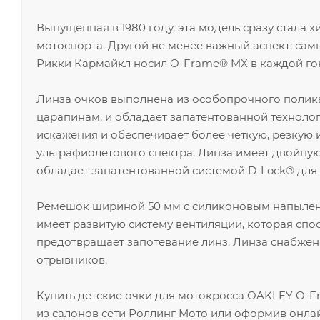
Выпущенная в 1980 году, эта модель сразу стала
мотоспорта. Другой не менее важный аспект: са
Рикки Кармайкл носил O-Frame® MX в каждой гонк
Линза очков выполнена из особопрочного полика
царапинам, и обладает запатентованной технологи
искажения и обеспечивает более чёткую, резкую и
ультрафиолетового спектра. Линза имеет двойную
обладает запатентованной системой D-Lock® для 
Ремешок шириной 50 мм с силиконовым напылен
имеет развитую систему вентиляции, которая сп
предотвращает запотевание линз. Линза снабже
отрывников.
Купить детские очки для мотокросса OAKLEY O-Fr
из салонов сети Роллинг Мото или оформив онлай