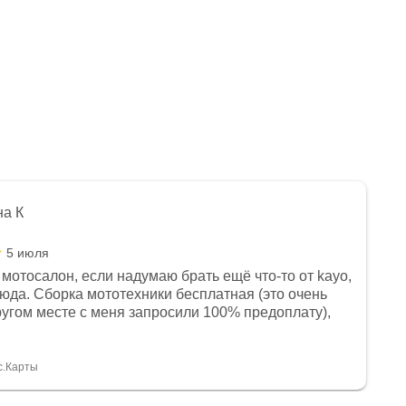
на К
5 июля
мотосалон, если надумаю брать ещё что-то от kayo,
сюда. Сборка мототехники бесплатная (это очень
другом месте с меня запросили 100% предоплату),
и документы выдали. Брала технику с ПТС, на учёт
а вообще без проблем. Менеджеру Юлии большое
тдельное, всегда на связи, очень детально всё
с.Карты
. 👍