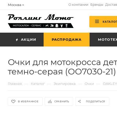
Москва
О компании
Бренды
Достав
КАТАЛО
АКЦИИ
РАСПРОДАЖА
МОТОТЕ
Очки для мотокросса дет
темно-серая (OO7030-21)
—
—
—
—
Главная
Каталог
Экипировка
Очки
OAKLEY
В ИЗБРАННОЕ
СРАВНИТЬ
ПОДЕЛИТЬСЯ