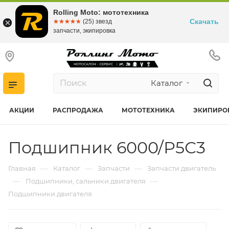
Rolling Moto: мототехника
Скачать
☆☆☆☆☆
★★★★★
(25) звезд
запчасти, экипировка
Каталог
АКЦИИ
РАСПРОДАЖА
МОТОТЕХНИКА
ЭКИПИРО
Подшипник 6000/Р5С3
—
—
—
Главная
Каталог
Запчасти
Запчасти двигатель
—
—
Подшипники, сальники двигателя
Подшипники двигателя