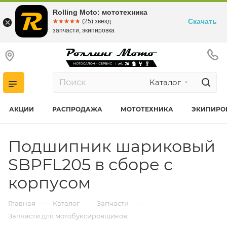
Rolling Moto: мототехника
Скачать
☆☆☆☆☆
★★★★★
(25) звезд
запчасти, экипировка
Каталог
АКЦИИ
РАСПРОДАЖА
МОТОТЕХНИКА
ЭКИПИРО
Подшипник шариковый
SBPFL205 в сборе с
корпусом
—
—
—
Главная
Каталог
Запчасти
Запчасти для мотобуксировщиков