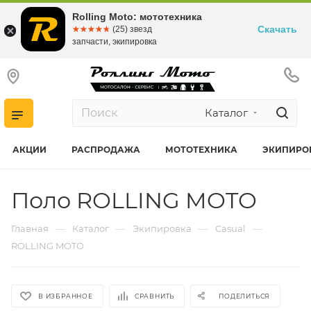
Rolling Moto: мототехника
Скачать
☆☆☆☆☆
★★★★★
(25) звезд
запчасти, экипировка
Каталог
АКЦИИ
РАСПРОДАЖА
МОТОТЕХНИКА
ЭКИПИРО
Поло ROLLING MOTO
—
—
—
—
Главная
Каталог
Экипировка
Casual
ROLLING MOTO
В ИЗБРАННОЕ
СРАВНИТЬ
ПОДЕЛИТЬСЯ