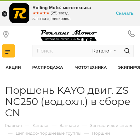
Rolling Moto: мототехника
Скачать
☆☆☆☆☆
★★★★★
(25) звезд
запчасти, экипировка
Каталог
АКЦИИ
РАСПРОДАЖА
МОТОТЕХНИКА
ЭКИПИРО
Поршень KAYO двиг. ZS
NC250 (вод.охл.) в сборе
CN
—
—
—
Главная
Каталог
Запчасти
Запчасти двигатель
—
—
Цилиндро-поршневые группы
Поршни