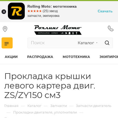
Rolling Moto: мототехника
Скачать
☆☆☆☆☆
★★★★★
(25) звезд
запчасти, экипировка
Каталог
АКЦИИ
РАСПРОДАЖА
МОТОТЕХНИКА
ЭКИПИРО
Прокладка крышки
левого картера двиг.
ZS/ZY150 см3
—
—
—
Главная
Каталог
Запчасти
Запчасти двигатель
—
—
Прокладки двигателя, уплотнители