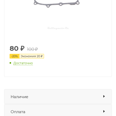
80
₽
100 ₽
-
20
%
Экономия
20 ₽
Достаточно
Наличие
Наличие в мотосалонах Роллинг
Оплата