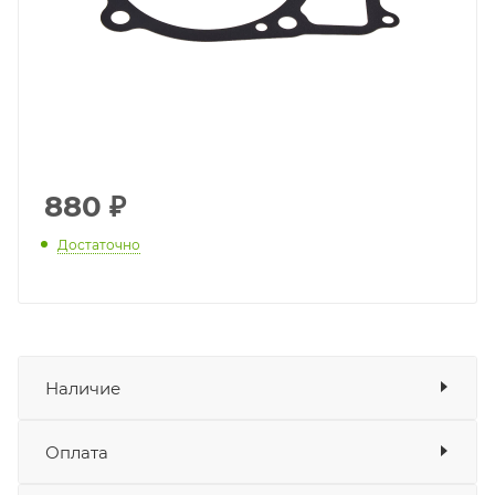
880
₽
Достаточно
Наличие
Наличие в мотосалонах Роллинг
Оплата
Мото