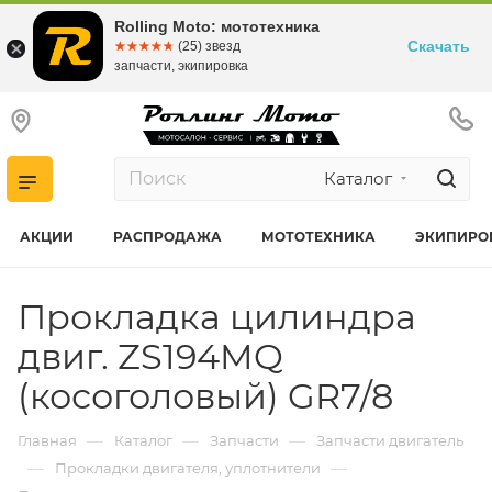
Rolling Moto: мототехника
Скачать
☆☆☆☆☆
★★★★★
(25) звезд
запчасти, экипировка
Каталог
АКЦИИ
РАСПРОДАЖА
МОТОТЕХНИКА
ЭКИПИРО
Прокладка цилиндра
двиг. ZS194MQ
(косоголовый) GR7/8
—
—
—
Главная
Каталог
Запчасти
Запчасти двигатель
—
—
Прокладки двигателя, уплотнители