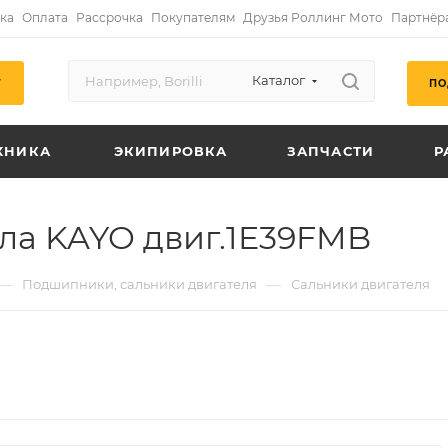
ка
Оплата
Рассрочка
Покупателям
Друзья Роллинг Мото
Партнёр
Каталог
ПО
Г
ХНИКА
ЭКИПИРОВКА
ЗАПЧАСТИ
Р
ала KAYO двиг.1E39FMB
—
—
Подшипники, сальники двигателя
Сальники двигателя