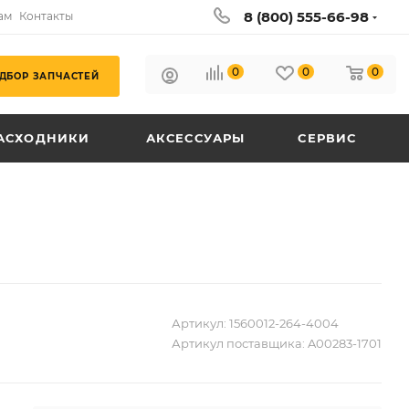
8 (800) 555-66-98
ам
Контакты
0
0
0
ДБОР ЗАПЧАСТЕЙ
АСХОДНИКИ
АКСЕССУАРЫ
СЕРВИС
Артикул:
1560012-264-4004
Артикул поставщика:
A00283-1701