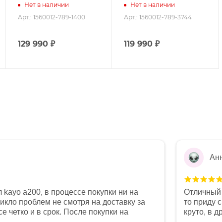
Нет в наличии
Нет в наличии
Арт.: 1560012-789-1400
Арт.: 1560012-789-3744
129 990
₽
119 990
₽
Ан
 kayo a200, в процессе покупки ни на
Отличный 
никло проблем не смотря на доставку за
то приду 
е четко и в срок. После покупки на
круто, в 
был 0, при этом представители магазина
все чеки 