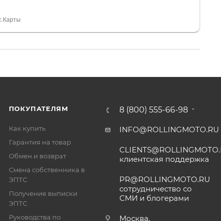
а вообще без проблем. Менеджеру Юлии большое
тдельное, всегда на связи, очень детально всё
с.Карты
. 👍
ПОКУПАТЕЛЯМ
8 (800) 555-66-98
Как купить
INFO@ROLLINGMOTO.RU
Гарантия на товар
CLIENTS@ROLLINGMOTO
Обмен и возврат
клиентская поддержка
Смена собственника в
PR@ROLLINGMOTO.RU
ЭПТС
сотрудничество со
Получение выписки
СМИ и блогерами
ЭПТС
Руководства по
Москва,