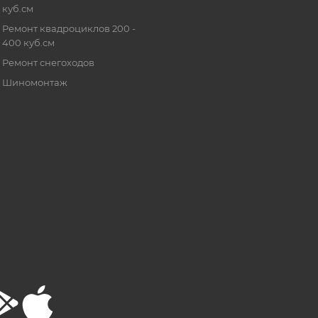
куб.см
Ремонт квадроциклов 200 -
400 куб.см
Ремонт снегоходов
Шиномонтаж