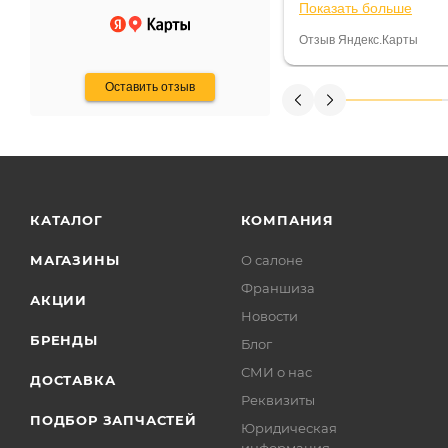
Показать больше
некому.
постоянно были на 
Считаю, что это гов
Отзыв Яндекс.Карты
получения денег, ч
Оставить отзыв
КАТАЛОГ
КОМПАНИЯ
МАГАЗИНЫ
О салоне
Франшиза
АКЦИИ
Новости
БРЕНДЫ
Блог
СМИ о нас
ДОСТАВКА
Реквизиты
ПОДБОР ЗАПЧАСТЕЙ
Юридическая
информация