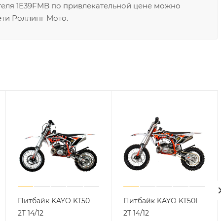
ателя 1E39FMB по привлекательной цене можно
ети Роллинг Мото.
Питбайк KAYO KT50
Питбайк KAYO KT50L
2T 14/12
2T 14/12