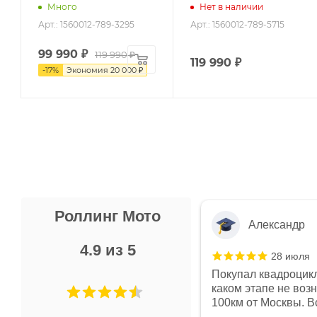
Много
Нет в наличии
Арт.: 1560012-789-3295
Арт.: 1560012-789-5715
99 990
₽
119 990
₽
119 990
₽
-
17
%
Экономия
20 000
₽
Роллинг Мото
Александр
4.9 из 5
28 июля
 в магазине чисто, цены везде
Покупал квадроцикл
огут. Не понравились условия
каком этапе не воз
предоплата и дают только на год)
100км от Москвы. Вс
ают что человек купит и
спидометре всегда 