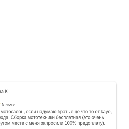
Нет в наличии
Много
Арт.: 1560012-810-6335
Арт.: 1560012-789-3295
99 990
₽
119 990
₽
71 140
₽
-
17
%
Экономия
20 000
₽
на К
5 июля
мотосалон, если надумаю брать ещё что-то от kayo,
сюда. Сборка мототехники бесплатная (это очень
другом месте с меня запросили 100% предоплату),
и документы выдали. Брала технику с ПТС, на учёт