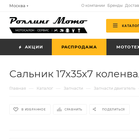
Москва
О компании
Бренды
Достав
КАТАЛО
АКЦИИ
РАСПРОДАЖА
МОТОТЕ
Сальник 17х35х7 коленв
—
—
—
Главная
Каталог
Запчасти
Запчасти двигатель
В ИЗБРАННОЕ
СРАВНИТЬ
ПОДЕЛИТЬСЯ