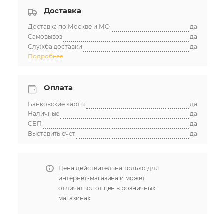
Доставка
Доставка по Москве и МО
да
Самовывоз
да
Служба доставки
да
Подробнее
Оплата
Банковские карты
да
Наличные
да
СБП
да
Выставить счет
да
Цена действительна только для
интернет-магазина и может
отличаться от цен в розничных
магазинах