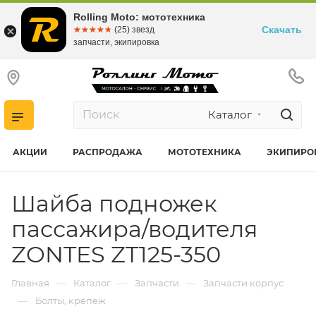
Rolling Moto: мототехника
Скачать
☆☆☆☆☆
★★★★★
(25) звезд
запчасти, экипировка
Каталог
АКЦИИ
РАСПРОДАЖА
МОТОТЕХНИКА
ЭКИПИРО
Шайба подножек
пассажира/водителя
ZONTES ZT125-350
—
—
—
Главная
Каталог
Запчасти
Запчасти корпус
—
Болты, крепеж