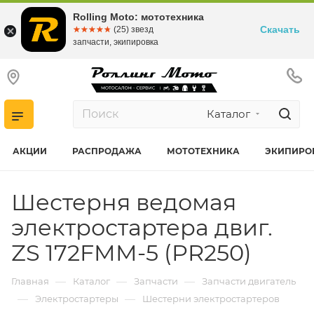
Rolling Moto: мототехника
Скачать
☆☆☆☆☆
★★★★★
(25) звезд
запчасти, экипировка
Каталог
АКЦИИ
РАСПРОДАЖА
МОТОТЕХНИКА
ЭКИПИРО
Шестерня ведомая
электростартера двиг.
ZS 172FMM-5 (PR250)
—
—
—
Главная
Каталог
Запчасти
Запчасти двигатель
—
—
Электростартеры
Шестерни электростартеров