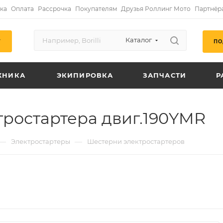
ка
Оплата
Рассрочка
Покупателям
Друзья Роллинг Мото
Партнёр
Каталог
ПО
Г
ХНИКА
ЭКИПИРОВКА
ЗАПЧАСТИ
Р
ростартера двиг.190YMR
—
—
Электростартеры
Шестерни электростартеров