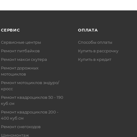
СЕРВИС
ОПЛАТА
Сервисные центры
Способы оплаты
Ремонт питбайков
Купить в рассрочку
Ремонт макси скутера
Купить в кредит
Ремонт дорожных
мотоциклов
Ремонт мотоциклов эндуро/
кросс
Ремонт квадроциклов 50 - 190
куб.см
Ремонт квадроциклов 200 -
400 куб.см
Ремонт снегоходов
Шиномонтаж