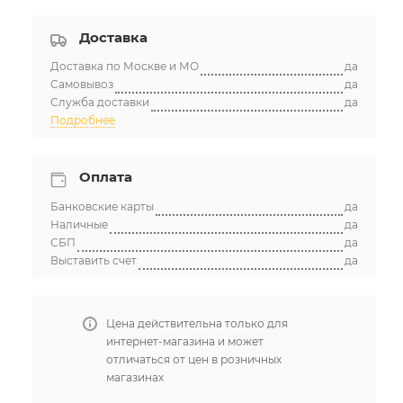
Доставка
Доставка по Москве и МО
да
Самовывоз
да
Служба доставки
да
Подробнее
Оплата
Банковские карты
да
Наличные
да
СБП
да
Выставить счет
да
Цена действительна только для
интернет-магазина и может
отличаться от цен в розничных
магазинах