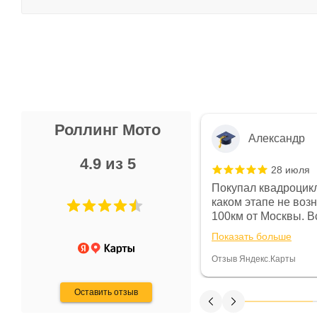
Роллинг Мото
Александр
4.9 из 5
28 июля
 в магазине чисто, цены везде
Покупал квадроцикл
огут. Не понравились условия
каком этапе не воз
предоплата и дают только на год)
100км от Москвы. Вс
ают что человек купит и
спидометре всегда 
Показать больше
некому.
постоянно были на 
Считаю, что это гов
Отзыв Яндекс.Карты
получения денег, ч
Оставить отзыв