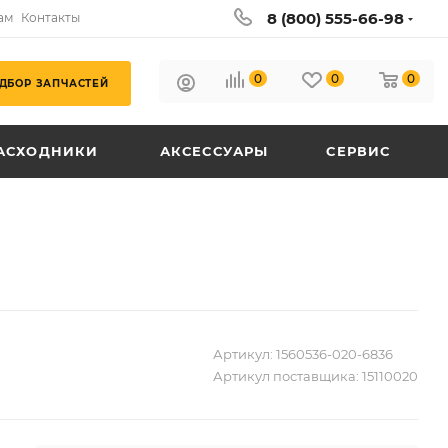
8 (800) 555-66-98
ам
Контакты
0
0
0
ДБОР ЗАПЧАСТЕЙ
АСХОДНИКИ
АКСЕССУАРЫ
СЕРВИС
Артикул:
1560536-020-6836
Артикул поставщика:
15110020