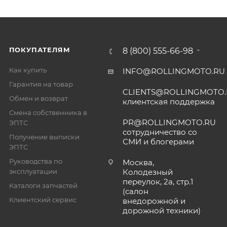
ПОКУПАТЕЛЯМ
8 (800) 555-66-98
Как купить
INFO@ROLLINGMOTO.RU
Гарантия на товар
CLIENTS@ROLLINGMOTO
Обмен и возврат
клиентская поддержка
Смена собственника в
PR@ROLLINGMOTO.RU
ЭПТС
сотрудничество со
Получение выписки
СМИ и блогерами
ЭПТС
Руководства по
Москва,
эксплуатации
Колодезный
переулок, 2а, стр.1
Каталоги запчастей
(салон
Клиентский сервис
внедорожной и
дорожной техники)