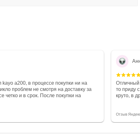
Ан
 kayo a200, в процессе покупки ни на
Отличный 
никло проблем не смотря на доставку за
то приду 
е четко и в срок. После покупки на
круто, в 
был 0, при этом представители магазина
все чеки 
связи и в итоге проблема была решена.
поставил
орит о небезразличии к клиенту после
спасибо о
Отзыв Яндек
то на сегодняшний день редкость.
объясняют