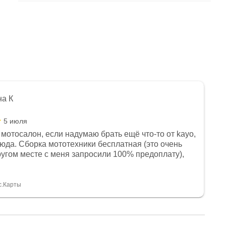
на К
5 июля
мотосалон, если надумаю брать ещё что-то от kayo,
сюда. Сборка мототехники бесплатная (это очень
другом месте с меня запросили 100% предоплату),
и документы выдали. Брала технику с ПТС, на учёт
а вообще без проблем. Менеджеру Юлии большое
тдельное, всегда на связи, очень детально всё
с.Карты
. 👍