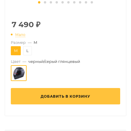
7 490
₽
Мало
Размер
—
M
M
L
Цвет
—
черный/серый глянцевый
ДОБАВИТЬ В КОРЗИНУ