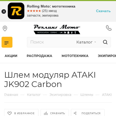
Rolling Moto: мототехника
Скачать
☆☆☆☆☆
★★★★★
(25) звезд
запчасти, экипировка
Каталог
АКЦИИ
РАСПРОДАЖА
МОТОТЕХНИКА
ЭКИПИРО
Шлем модуляр ATAKI
JK902 Carbon
—
—
—
—
Главная
Каталог
Экипировка
Шлемы
ATAKI
В ИЗБРАННОЕ
СРАВНИТЬ
ПОДЕЛИТЬСЯ