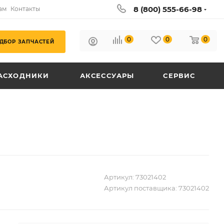
8 (800) 555-66-98
ам
Контакты
0
0
0
ДБОР ЗАПЧАСТЕЙ
АСХОДНИКИ
АКСЕССУАРЫ
СЕРВИС
Артикул:
73021402
Артикул поставщика:
73021402