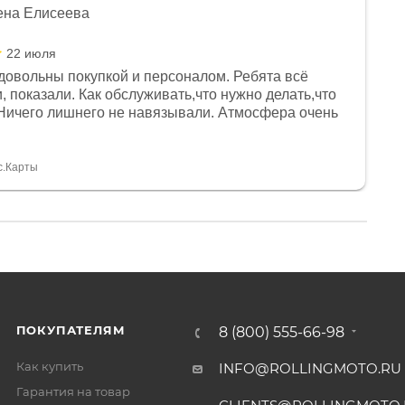
ена Елисеева
22 июля
довольны покупкой и персоналом. Ребята всё
, показали. Как обслуживать,что нужно делать,что
Ничего лишнего не навязывали. Атмосфера очень
я, помогли с доставкой. Сам аппарат так же
 устроил нас, нашли именно то, что хотел P. S
спасибо Дмитрию, за клиентоориентированность и
с.Карты
ПОКУПАТЕЛЯМ
8 (800) 555-66-98
Как купить
INFO@ROLLINGMOTO.RU
Гарантия на товар