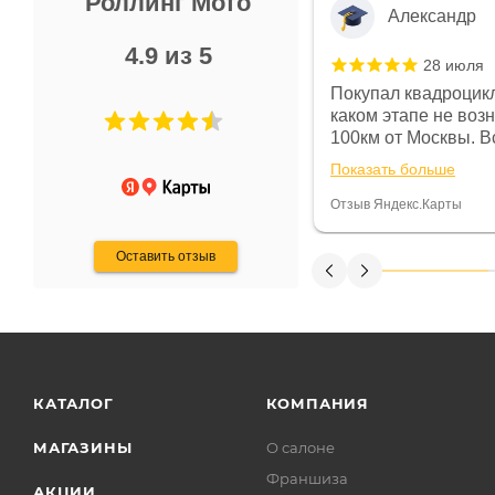
Роллинг Мото
Александр
4.9 из 5
28 июля
 в магазине чисто, цены везде
Покупал квадроцикл
огут. Не понравились условия
каком этапе не воз
предоплата и дают только на год)
100км от Москвы. Вс
ают что человек купит и
спидометре всегда 
Показать больше
некому.
постоянно были на 
Считаю, что это гов
Отзыв Яндекс.Карты
получения денег, ч
Оставить отзыв
КАТАЛОГ
КОМПАНИЯ
МАГАЗИНЫ
О салоне
Франшиза
АКЦИИ