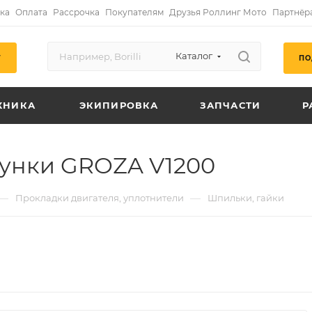
ка
Оплата
Рассрочка
Покупателям
Друзья Роллинг Мото
Партнёр
Каталог
ПО
Г
ХНИКА
ЭКИПИРОВКА
ЗАПЧАСТИ
Р
унки GROZA V1200
—
—
Прокладки двигателя, уплотнители
Шпильки, гайки