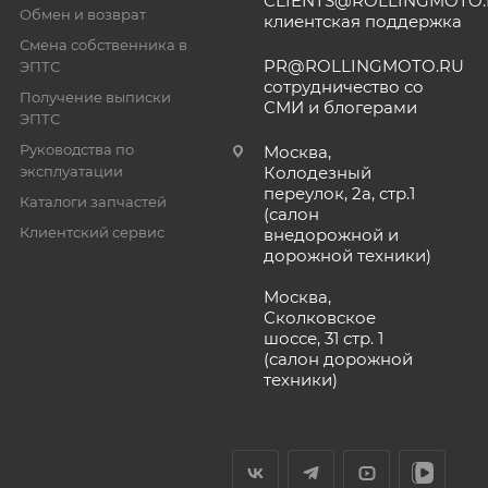
CLIENTS@ROLLINGMOTO
Обмен и возврат
клиентская поддержка
Смена собственника в
PR@ROLLINGMOTO.RU
ЭПТС
сотрудничество со
Получение выписки
СМИ и блогерами
ЭПТС
Руководства по
Москва,
эксплуатации
Колодезный
переулок, 2а, стр.1
Каталоги запчастей
(салон
Клиентский сервис
внедорожной и
дорожной техники)
Москва,
Сколковское
шоссе, 31 стр. 1
(салон дорожной
техники)