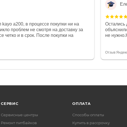
Ел
 kayo a200, в процессе покупки ни на
Остались 
никло проблем не смотря на доставку за
объяснили
е четко и в срок. После покупки на
не нужно.
был 0, при этом представители магазина
комфортна
связи и в итоге проблема была решена.
полностью
орит о небезразличии к клиенту после
огромное 
Отзыв Яндек
то на сегодняшний день редкость.
терпение
СЕРВИС
ОПЛАТА
Сервисные центры
Способы оплаты
Ремонт питбайков
Купить в рассрочку