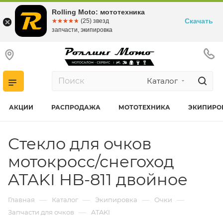
Rolling Moto: мототехника
Скачать
☆☆☆☆☆
★★★★★
(25) звезд
запчасти, экипировка
Каталог
АКЦИИ
РАСПРОДАЖА
МОТОТЕХНИКА
ЭКИПИРО
Стекло для очков
мотокросс/снегоход
ATAKI HB-811 двойное
—
—
—
—
Главная
Каталог
Экипировка
Очки
—
Запчасти для очков
ATAKI