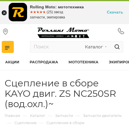
Rolling Moto: мототехника
Скачать
☆☆☆☆☆
★★★★★
(25) звезд
запчасти, экипировка
Каталог
АКЦИИ
РАСПРОДАЖА
МОТОТЕХНИКА
ЭКИПИРО
Сцепление в сборе
KAYO двиг. ZS NC250SR
(вод.охл.)~
—
—
—
Главная
Каталог
Запчасти
Запчасти двигатель
—
—
Сцепление
Сцепление в сборе