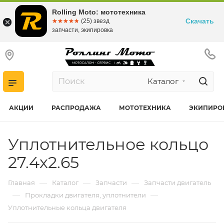
Rolling Moto: мототехника
Скачать
☆☆☆☆☆
★★★★★
(25) звезд
запчасти, экипировка
Каталог
АКЦИИ
РАСПРОДАЖА
МОТОТЕХНИКА
ЭКИПИРО
Уплотнительное кольцо
27.4х2.65
—
—
—
Главная
Каталог
Запчасти
Запчасти двигатель
—
—
Прокладки двигателя, уплотнители
Уплотнительные кольца двигателя