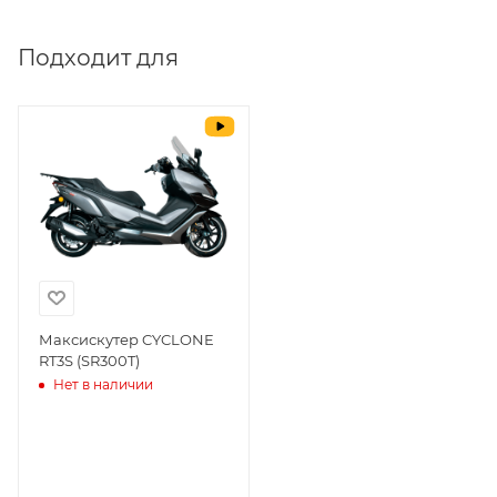
Выставить счет
да
Подходит для
Уважаемые пользователи, в настоящем
блоке размещены документы, с
которыми необходимо ознакомиться
покупателю, в случае приобретения
товара в нашем салоне. Здесь
размещены общие сведения по
решению возможных гарантийных
случаев и образцы необходимых для
заполнения документов. Обращаем
Ваше внимание на то, что конкретные
гарантийные обязательства на
Максискутер CYCLONE
RT3S (SR300T)
приобретаемую технику подробно
Нет в наличии
изложены в Руководстве по
эксплуатации (сервисной книжке), там
же находится гарантийный талон.
Одной из важных составляющих работы