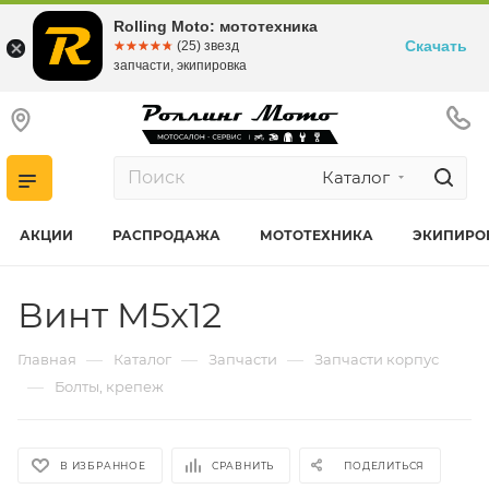
Rolling Moto: мототехника
Скачать
☆☆☆☆☆
★★★★★
(25) звезд
запчасти, экипировка
Каталог
АКЦИИ
РАСПРОДАЖА
МОТОТЕХНИКА
ЭКИПИРО
Винт M5x12
—
—
—
Главная
Каталог
Запчасти
Запчасти корпус
—
Болты, крепеж
В ИЗБРАННОЕ
СРАВНИТЬ
ПОДЕЛИТЬСЯ