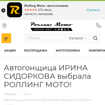
Rolling Moto: мототехника
Скачать
☆☆☆☆☆
★★★★★
(25) звезд
запчасти, экипировка
Каталог
АКЦИИ
РАСПРОДАЖА
МОТОТЕХНИКА
ЭКИПИРО
Автогонщица ИРИНА
СИДОРКОВА выбрала
РОЛЛИНГ МОТО!
—
—
Главная
Блог
Автогонщица ИРИНА СИДОРКОВА выбрала РОЛЛИНГ